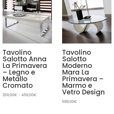
Tavolino
Tavolino
Salotto Anna
Salotto
La Primavera
Moderno
– Legno e
Mara La
Metallo
Primavera –
Cromato
Marmo e
Vetro Design
Fascia
259,00
€
-
459,00
€
di
599,00
€
prezzo:
da