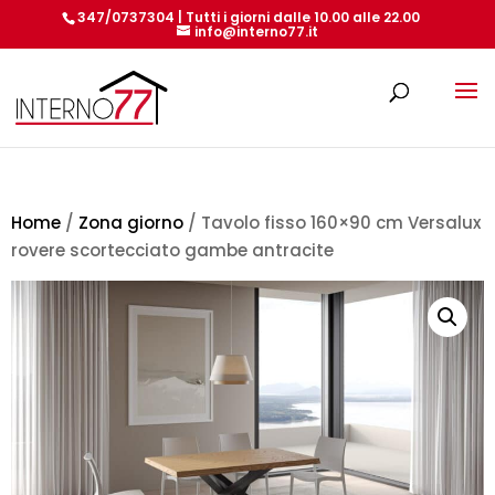
347/0737304 | Tutti i giorni dalle 10.00 alle 22.00
info@interno77.it
Products
search
Home
/
Zona giorno
/ Tavolo fisso 160×90 cm Versalux
rovere scortecciato gambe antracite