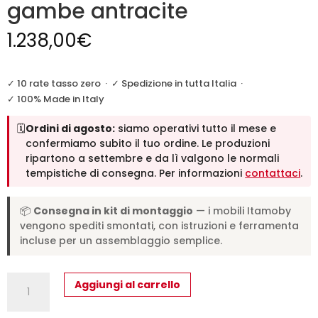
gambe antracite
1.238,00
€
✓ 10 rate tasso zero
·
✓ Spedizione in tutta Italia
·
✓ 100% Made in Italy
🗓️
Ordini di agosto:
siamo operativi tutto il mese e
confermiamo subito il tuo ordine. Le produzioni
ripartono a settembre e da lì valgono le normali
tempistiche di consegna. Per informazioni
contattaci
.
📦
Consegna in kit di montaggio
— i mobili Itamoby
vengono spediti smontati, con istruzioni e ferramenta
incluse per un assemblaggio semplice.
Tavolo
Aggiungi al carrello
fisso
160x90