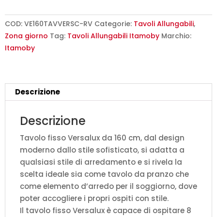
cm
Versalux
COD:
VE160TAVVERSC-RV
Categorie:
Tavoli Allungabili
,
rovere
Zona giorno
Tag:
Tavoli Allungabili Itamoby
Marchio:
scortecciato
Itamoby
gambe
antracite
quantità
Descrizione
Descrizione
Tavolo fisso Versalux da 160 cm, dal design
moderno dallo stile sofisticato, si adatta a
qualsiasi stile di arredamento e si rivela la
scelta ideale sia come tavolo da pranzo che
come elemento d’arredo per il soggiorno, dove
poter accogliere i propri ospiti con stile.
Il tavolo fisso Versalux è capace di ospitare 8