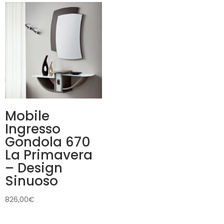
259,00€
a
459,00€
Mobile
Ingresso
Gondola 670
La Primavera
– Design
Sinuoso
826,00
€