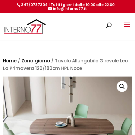
347/0737304 | Tutti i giorni dalle 10.00 alle 22.00
info@interno77.it
Products
search
Home
/
Zona giorno
/ Tavolo Allungabile Girevole Leo
La Primavera 120/180cm HPL Noce