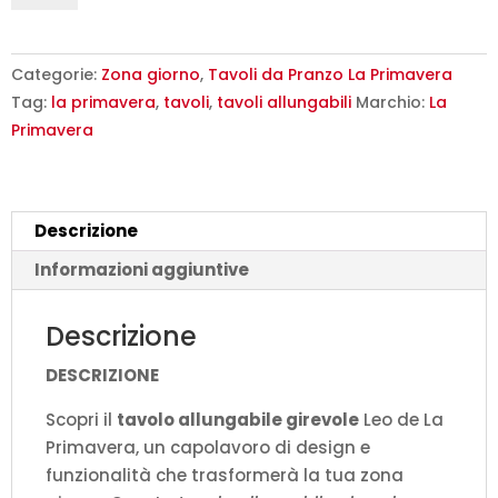
Girevole
Leo
La
Categorie:
Zona giorno
,
Tavoli da Pranzo La Primavera
Primavera
Tag:
la primavera
,
tavoli
,
tavoli allungabili
Marchio:
La
120/180cm
Primavera
HPL
Noce
quantità
Descrizione
Informazioni aggiuntive
Descrizione
DESCRIZIONE
Scopri il
tavolo allungabile girevole
Leo de La
Primavera, un capolavoro di design e
funzionalità che trasformerà la tua zona