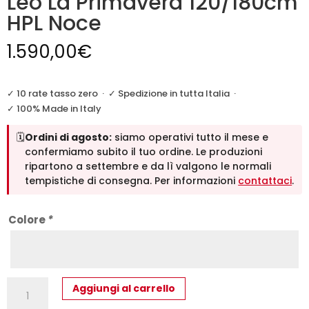
Leo La Primavera 120/180cm
HPL Noce
1.590,00
€
✓ 10 rate tasso zero
·
✓ Spedizione in tutta Italia
·
✓ 100% Made in Italy
🗓️
Ordini di agosto:
siamo operativi tutto il mese e
confermiamo subito il tuo ordine. Le produzioni
ripartono a settembre e da lì valgono le normali
tempistiche di consegna. Per informazioni
contattaci
.
Colore
*
Tavolo
Aggiungi al carrello
Allungabile