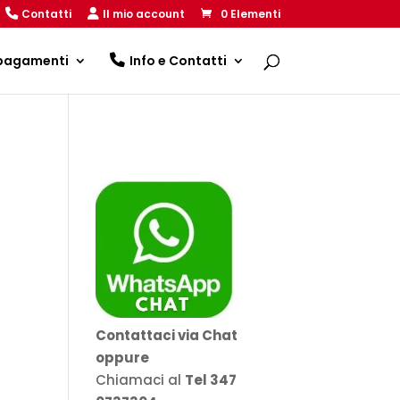
Contatti
Il mio account
0 Elementi
 pagamenti
Info e Contatti
Contattaci via Chat
oppure
Chiamaci al
Tel 347