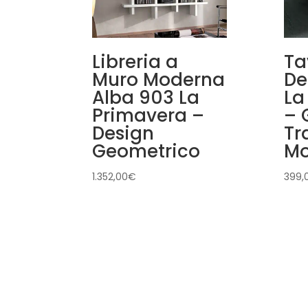
Libreria a
Ta
Muro Moderna
De
Alba 903 La
La
Primavera –
–
Design
Tr
Geometrico
Mo
1.352,00
€
399,