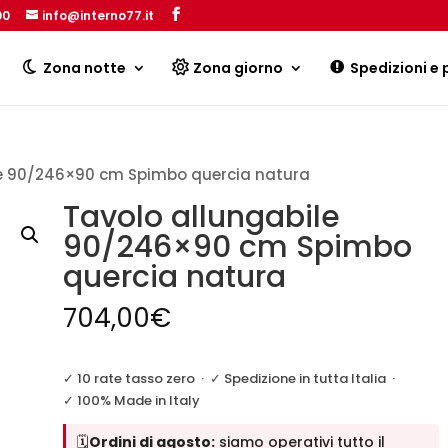
00
info@interno77.it
Products
search
Zona notte
Zona giorno
Spedizioni e
le 90/246×90 cm Spimbo quercia natura
Tavolo allungabile
90/246×90 cm Spimbo
quercia natura
704,00
€
✓ 10 rate tasso zero
·
✓ Spedizione in tutta Italia
·
✓ 100% Made in Italy
🗓️
Ordini di agosto:
siamo operativi tutto il