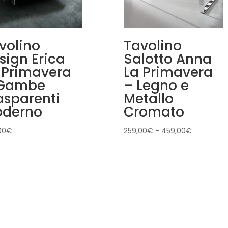
volino
Tavolino
sign Erica
Salotto Anna
 Primavera
La Primavera
 Gambe
– Legno e
asparenti
Metallo
derno
Cromato
Fascia
00
€
259,00
€
-
459,00
€
di
prezzo:
da
259,00€
a
459,00€