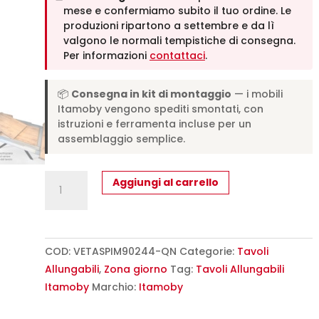
mese e confermiamo subito il tuo ordine. Le
produzioni ripartono a settembre e da lì
valgono le normali tempistiche di consegna.
Per informazioni
contattaci
.
📦
Consegna in kit di montaggio
— i mobili
Itamoby vengono spediti smontati, con
istruzioni e ferramenta incluse per un
assemblaggio semplice.
Tavolo
Aggiungi al carrello
allungabile
90/246x90
cm
Spimbo
COD:
VETASPIM90244-QN
Categorie:
Tavoli
quercia
Allungabili
,
Zona giorno
Tag:
Tavoli Allungabili
natura
Itamoby
Marchio:
Itamoby
quantità