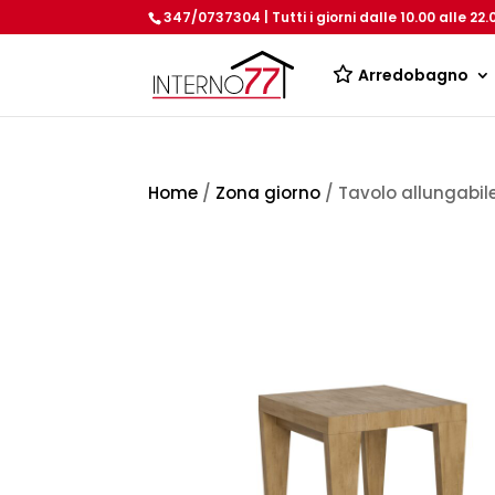
347/0737304 | Tutti i giorni dalle 10.00 alle 22.
Arredobagno
Home
/
Zona giorno
/ Tavolo allungabi