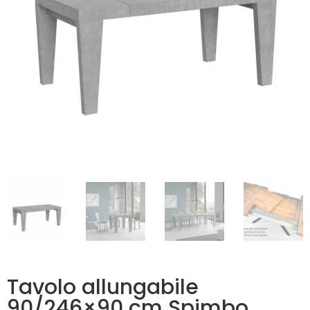
Tavolo allungabile
90/246×90 cm Spimbo