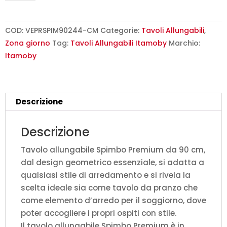
90/246x90
cm
Spimbo
COD:
VEPRSPIM90244-CM
Categorie:
Tavoli Allungabili
,
Premium
Zona giorno
Tag:
Tavoli Allungabili Itamoby
Marchio:
cemento
Itamoby
quantità
Descrizione
Descrizione
Tavolo allungabile Spimbo Premium da 90 cm,
dal design geometrico essenziale, si adatta a
qualsiasi stile di arredamento e si rivela la
scelta ideale sia come tavolo da pranzo che
come elemento d’arredo per il soggiorno, dove
poter accogliere i propri ospiti con stile.
Il tavolo allungabile Spimbo Premium è in