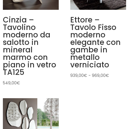
Cinzia –
Ettore –
Tavolino
Tavolo Fisso
moderno da
moderno
salotto in
elegante con
mineral
gambe in
marmo con
metallo
piano in vetro
verniciato
TA125
Fascia
939,00
€
-
969,00
€
di
549,00
€
prezzo:
da
939,00€
a
969,00€