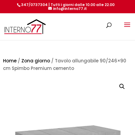
347/0737304 | Tutti i giorni dalle 10.00 alle 22.00
info@interno77.it
Products
search
Home
/
Zona giorno
/ Tavolo allungabile 90/246×90
cm Spimbo Premium cemento