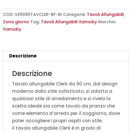
cm
Clerk
COD:
VE9090TAVCLER-BF-BI
Categorie:
Tavoli Allungabili
,
bianco
Zona giorno
Tag:
Tavoli Allungabili Itamoby
Marchio:
frassino
Itamoby
gambe
bianche
quantità
Descrizione
Descrizione
Tavolo allungabile Clerk da 90 cm, dal design
moderno dallo stile sofisticato, si adatta a
qualsiasi stile di arredamento e si rivela la
scelta ideale sia come tavolo da pranzo che
come elemento d’arredo per il soggiorno, dove
poter accogliere i propri ospiti con stile.
Il tavolo allungabile Clerk è in grado di