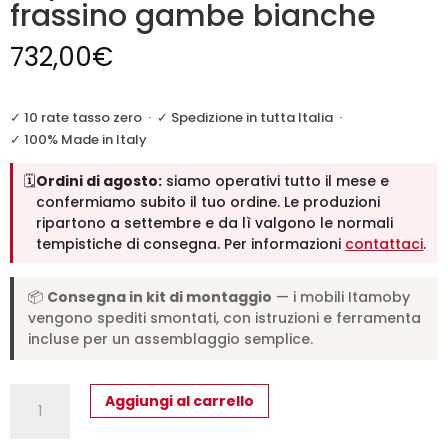
frassino gambe bianche
732,00
€
✓ 10 rate tasso zero
·
✓ Spedizione in tutta Italia
·
✓ 100% Made in Italy
🗓️
Ordini di agosto:
siamo operativi tutto il mese e
confermiamo subito il tuo ordine. Le produzioni
ripartono a settembre e da lì valgono le normali
tempistiche di consegna. Per informazioni
contattaci
.
📦
Consegna in kit di montaggio
— i mobili Itamoby
vengono spediti smontati, con istruzioni e ferramenta
incluse per un assemblaggio semplice.
Tavolo
Aggiungi al carrello
allungabile
90/194x90