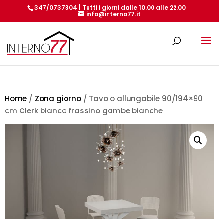
347/0737304 | Tutti i giorni dalle 10.00 alle 22.00
info@interno77.it
Products
search
Home
/
Zona giorno
/ Tavolo allungabile 90/194×90
cm Clerk bianco frassino gambe bianche