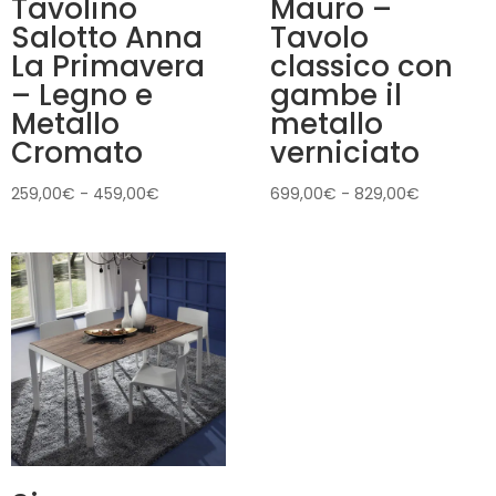
Tavolino
Mauro –
Salotto Anna
Tavolo
La Primavera
classico con
– Legno e
gambe il
Metallo
metallo
Cromato
verniciato
Fascia
Fascia
259,00
€
-
459,00
€
699,00
€
-
829,00
€
di
di
prezzo:
prezzo:
da
da
259,00€
699,00€
a
a
459,00€
829,00€