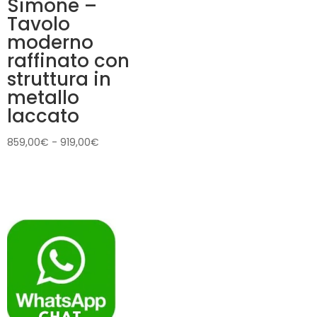
Simone –
Tavolo
moderno
raffinato con
struttura in
metallo
laccato
Fascia
859,00
€
-
919,00
€
di
prezzo:
da
859,00€
a
919,00€