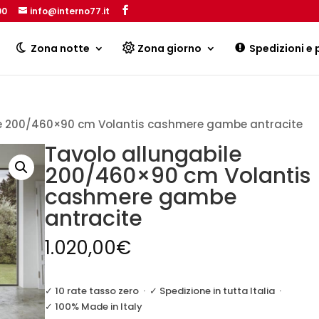
00
info@interno77.it
Products
search
Zona notte
Zona giorno
Spedizioni e
le 200/460×90 cm Volantis cashmere gambe antracite
Tavolo allungabile
200/460×90 cm Volantis
cashmere gambe
antracite
1.020,00
€
✓ 10 rate tasso zero
·
✓ Spedizione in tutta Italia
·
✓ 100% Made in Italy