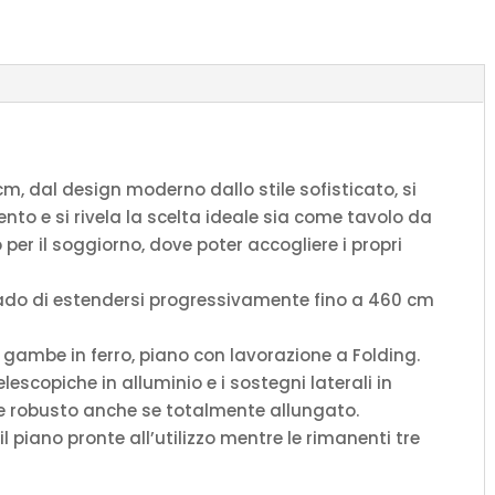
antracite
quantità
m, dal design moderno dallo stile sofisticato, si
nto e si rivela la scelta ideale sia come tavolo da
er il soggiorno, dove poter accogliere i propri
 grado di estendersi progressivamente fino a 460 cm
, gambe in ferro, piano con lavorazione a Folding.
lescopiche in alluminio e i sostegni laterali in
 e robusto anche se totalmente allungato.
 piano pronte all’utilizzo mentre le rimanenti tre