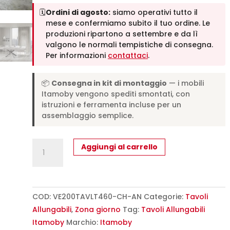
🗓️
Ordini di agosto:
siamo operativi tutto il
mese e confermiamo subito il tuo ordine. Le
produzioni ripartono a settembre e da lì
valgono le normali tempistiche di consegna.
Per informazioni
contattaci
.
📦
Consegna in kit di montaggio
— i mobili
Itamoby vengono spediti smontati, con
istruzioni e ferramenta incluse per un
assemblaggio semplice.
Tavolo
Aggiungi al carrello
allungabile
200/460x90
cm
Volantis
COD:
VE200TAVLT460-CH-AN
Categorie:
Tavoli
cashmere
Allungabili
,
Zona giorno
Tag:
Tavoli Allungabili
gambe
Itamoby
Marchio:
Itamoby