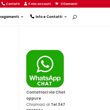
Contatti
Il mio account
0 Elementi
 pagamenti
Info e Contatti
Contattaci via Chat
oppure
Chiamaci al
Tel 347