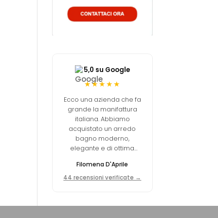
5,0 su Google
★★★★★
Ecco una azienda che fa
grande la manifattura
italiana. Abbiamo
acquistato un arredo
bagno moderno,
elegante e di ottima
fattura via internet e non
Filomena D'Aprile
abbiamo avuto nessun
tipo di problema!
44 recensioni verificate →