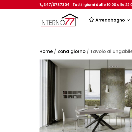
347/0737304 | Tutti i giorni dalle 10.00 alle 22.
Arredobagno
Home
/
Zona giorno
/ Tavolo allungabi