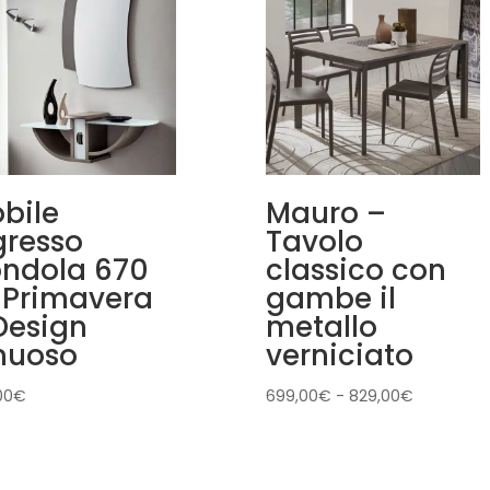
bile
Mauro –
gresso
Tavolo
ndola 670
classico con
 Primavera
gambe il
Design
metallo
nuoso
verniciato
Fascia
00
€
699,00
€
-
829,00
€
di
prezzo:
da