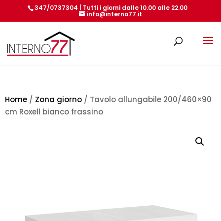
347/0737304 | Tutti i giorni dalle 10.00 alle 22.00
info@interno77.it
Products
search
Home
/
Zona giorno
/ Tavolo allungabile 200/460×90
cm Roxell bianco frassino