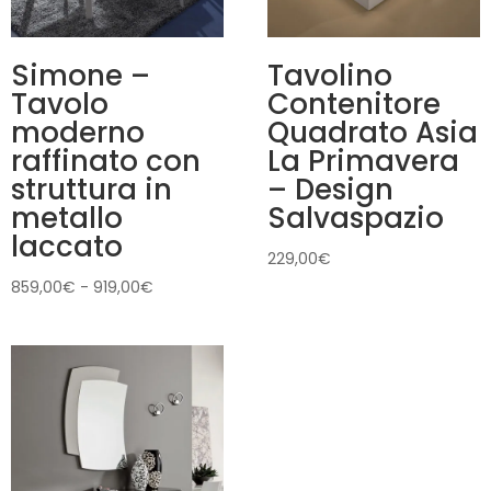
Simone –
Tavolino
Tavolo
Contenitore
moderno
Quadrato Asia
raffinato con
La Primavera
struttura in
– Design
metallo
Salvaspazio
laccato
229,00
€
Fascia
859,00
€
-
919,00
€
di
prezzo:
da
859,00€
a
919,00€