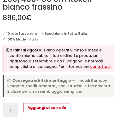
bianco frassino
886,00
€
✓ 10 rate tasso zero
·
✓ Spedizione in tutta Italia
·
✓ 100% Made in Italy
🗓️
Ordini di agosto:
siamo operativi tutto il mese e
confermiamo subito il tuo ordine. Le produzioni
ripartono a settembre e da lì valgono le normali
tempistiche di consegna. Per informazioni
contattaci
.
📦
Consegna in kit di montaggio
— i mobili Itamoby
vengono spediti smontati, con istruzioni e ferramenta
incluse per un assemblaggio semplice.
Tavolo
Aggiungi al carrello
allungabile