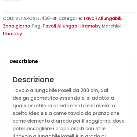
200/460x90
cm
Roxell
COD:
VETAROXELL460-BF
Categorie:
Tavoli Allungabili
,
bianco
Zona giorno
Tag:
Tavoli Allungabili Itamoby
Marchio:
frassino
Itamoby
quantità
Descrizione
Descrizione
Tavolo allungabile Roxell da 200 cm, dal
design geometrico essenziale, si adatta a
qualsiasi stile di arredamento e si rivela la
scelta ideale sia come tavolo da pranzo che
come elemento d’arredo per il soggiorno, dove
poter accogliere i propri ospiti con stile.
Il tavolo allungabile Roxell è in grado di