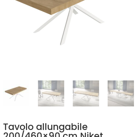
Tavolo allungabile
200/460×90 cm Niket