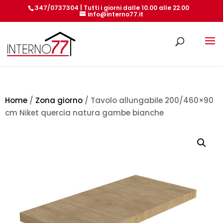
347/0737304 | Tutti i giorni dalle 10.00 alle 22.00
info@interno77.it
Products
search
Home
/
Zona giorno
/ Tavolo allungabile 200/460×90
cm Niket quercia natura gambe bianche