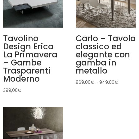
Tavolino
Carlo – Tavolo
Design Erica
classico ed
La Primavera
elegante con
– Gambe
gamba in
Trasparenti
metallo
Moderno
Fascia
869,00
€
-
949,00
€
di
399,00
€
prezzo:
da
869,00€
a
949,00€