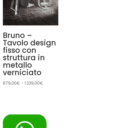
Bruno –
Tavolo design
fisso con
struttura in
metallo
verniciato
Fascia
879,00
€
-
1.339,00
€
di
prezzo:
da
879,00€
a
1.339,00€