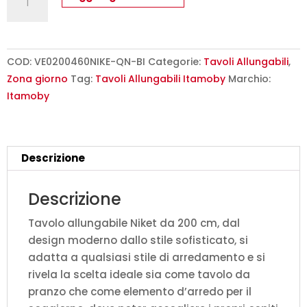
allungabile
200/460x90
cm
Niket
COD:
VE0200460NIKE-QN-BI
Categorie:
Tavoli Allungabili
,
quercia
Zona giorno
Tag:
Tavoli Allungabili Itamoby
Marchio:
natura
Itamoby
gambe
bianche
quantità
Descrizione
Descrizione
Tavolo allungabile Niket da 200 cm, dal
design moderno dallo stile sofisticato, si
adatta a qualsiasi stile di arredamento e si
rivela la scelta ideale sia come tavolo da
pranzo che come elemento d’arredo per il