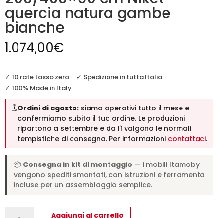
quercia natura gambe
bianche
1.074,00
€
✓ 10 rate tasso zero
·
✓ Spedizione in tutta Italia
·
✓ 100% Made in Italy
🗓️
Ordini di agosto:
siamo operativi tutto il mese e
confermiamo subito il tuo ordine. Le produzioni
ripartono a settembre e da lì valgono le normali
tempistiche di consegna. Per informazioni
contattaci
.
📦
Consegna in kit di montaggio
— i mobili Itamoby
vengono spediti smontati, con istruzioni e ferramenta
incluse per un assemblaggio semplice.
Tavolo
Aggiungi al carrello