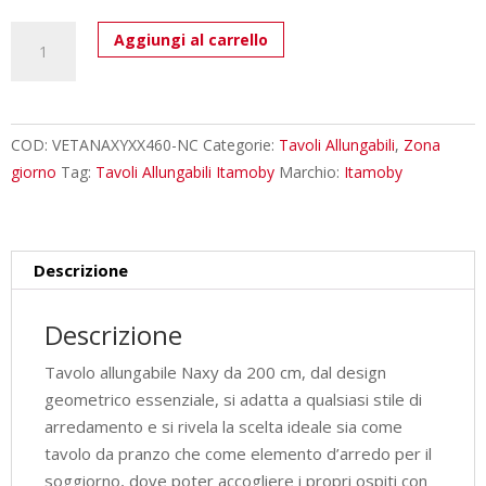
Tavolo
Aggiungi al carrello
allungabile
200/460x90
cm
Naxy
COD:
VETANAXYXX460-NC
Categorie:
Tavoli Allungabili
,
Zona
noce
giorno
Tag:
Tavoli Allungabili Itamoby
Marchio:
Itamoby
quantità
Descrizione
Descrizione
Tavolo allungabile Naxy da 200 cm, dal design
geometrico essenziale, si adatta a qualsiasi stile di
arredamento e si rivela la scelta ideale sia come
tavolo da pranzo che come elemento d’arredo per il
soggiorno, dove poter accogliere i propri ospiti con