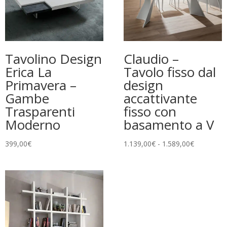
Tavolino Design
Claudio –
Erica La
Tavolo fisso dal
Primavera –
design
Gambe
accattivante
Trasparenti
fisso con
Moderno
basamento a V
Fascia
399,00
€
1.139,00
€
-
1.589,00
€
di
prezzo:
da
1.139,00€
a
1.589,00€