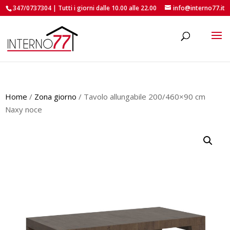
347/0737304 | Tutti i giorni dalle 10.00 alle 22.00
info@interno77.it
roducts
earch
Home
/
Zona giorno
/ Tavolo allungabile 200/460×90 cm
Naxy noce