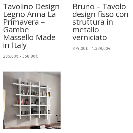
Tavolino Design
Bruno – Tavolo
Legno Anna La
design fisso con
Primavera –
struttura in
Gambe
metallo
Massello Made
verniciato
in Italy
Fascia
879,00
€
-
1.339,00
€
di
Fascia
286,80
€
-
358,80
€
prezzo:
di
da
prezzo:
879,00€
da
a
286,80€
1.339,00€
a
358,80€