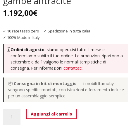
gambe antracite
1.192,00
€
✓ 10 rate tasso zero
·
✓ Spedizione in tutta Italia
·
✓ 100% Made in Italy
🗓️
Ordini di agosto:
siamo operativi tutto il mese e
confermiamo subito il tuo ordine. Le produzioni ripartono a
settembre e da lì valgono le normali tempistiche di
consegna. Per informazioni
contattaci
.
📦
Consegna in kit di montaggio
— i mobili Itamoby
vengono spediti smontati, con istruzioni e ferramenta incluse
per un assemblaggio semplice.
Tavolo
Aggiungi al carrello
allungabile
200/460x90