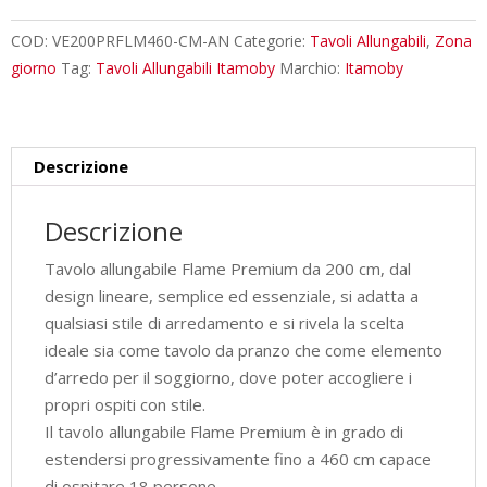
cm
Flame
COD:
VE200PRFLM460-CM-AN
Categorie:
Tavoli Allungabili
,
Zona
Premium
giorno
Tag:
Tavoli Allungabili Itamoby
Marchio:
Itamoby
cemento
gambe
antracite
Descrizione
quantità
Descrizione
Tavolo allungabile Flame Premium da 200 cm, dal
design lineare, semplice ed essenziale, si adatta a
qualsiasi stile di arredamento e si rivela la scelta
ideale sia come tavolo da pranzo che come elemento
d’arredo per il soggiorno, dove poter accogliere i
propri ospiti con stile.
Il tavolo allungabile Flame Premium è in grado di
estendersi progressivamente fino a 460 cm capace
di ospitare 18 persone.