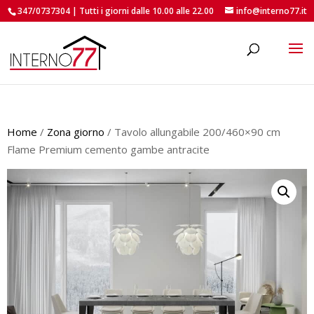
347/0737304 | Tutti i giorni dalle 10.00 alle 22.00
info@interno77.it
roducts
earch
Home
/
Zona giorno
/ Tavolo allungabile 200/460×90 cm
Flame Premium cemento gambe antracite