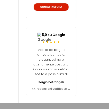
5,0 su Google
★★★★★
Mobile da bagno
arrivato puntuale,
elegantissimo e
ottimamente costruito.
Grandissima varietà di
scelta e possibilità di
personalizzare. La qualità
Sergio Petrangeli
dei materiali è
decisamente elevata.
44 recensioni verificate →