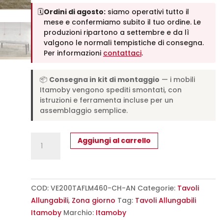
🗓️
Ordini di agosto:
siamo operativi tutto il
mese e confermiamo subito il tuo ordine. Le
produzioni ripartono a settembre e da lì
valgono le normali tempistiche di consegna.
Per informazioni
contattaci
.
📦
Consegna in kit di montaggio
— i mobili
Itamoby vengono spediti smontati, con
istruzioni e ferramenta incluse per un
assemblaggio semplice.
Tavolo
Aggiungi al carrello
allungabile
200/460x90
cm
Flame
COD:
VE200TAFLM460-CH-AN
Categorie:
Tavoli
cashmere
Allungabili
,
Zona giorno
Tag:
Tavoli Allungabili
gambe
Itamoby
Marchio:
Itamoby