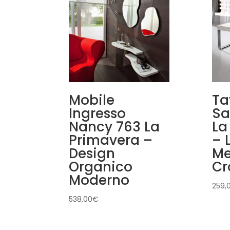
Mobile
Ta
Ingresso
Sa
Nancy 763 La
La
Primavera –
– 
Design
Me
Organico
Cr
Moderno
259,
538,00
€