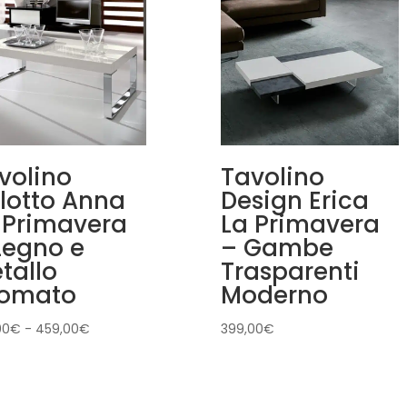
volino
Tavolino
lotto Anna
Design Erica
 Primavera
La Primavera
Legno e
– Gambe
tallo
Trasparenti
omato
Moderno
Fascia
00
€
-
459,00
€
399,00
€
di
prezzo:
da