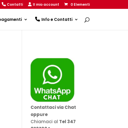
Contatti
Il mio account
0 Elementi
 pagamenti
Info e Contatti
Contattaci via Chat
oppure
Chiamaci al
Tel 347