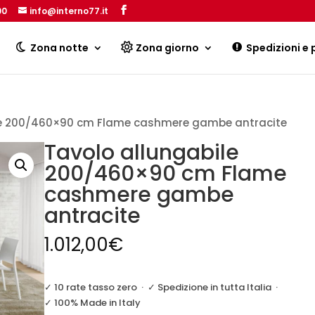
00
info@interno77.it
Products
search
Zona notte
Zona giorno
Spedizioni e
le 200/460×90 cm Flame cashmere gambe antracite
Tavolo allungabile
200/460×90 cm Flame
cashmere gambe
antracite
1.012,00
€
✓ 10 rate tasso zero
·
✓ Spedizione in tutta Italia
·
✓ 100% Made in Italy