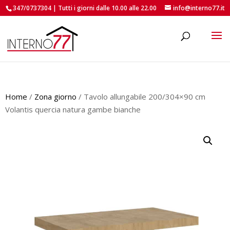
347/0737304 | Tutti i giorni dalle 10.00 alle 22.00
info@interno77.it
roducts
earch
Home
/
Zona giorno
/ Tavolo allungabile 200/304×90 cm
Volantis quercia natura gambe bianche