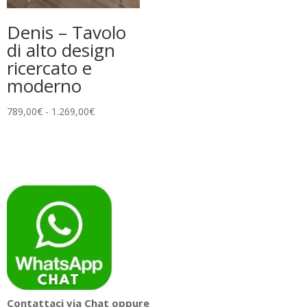
Denis – Tavolo
di alto design
ricercato e
moderno
Fascia
789,00
€
-
1.269,00
€
di
prezzo:
da
789,00€
a
1.269,00€
Contattaci via Chat oppure