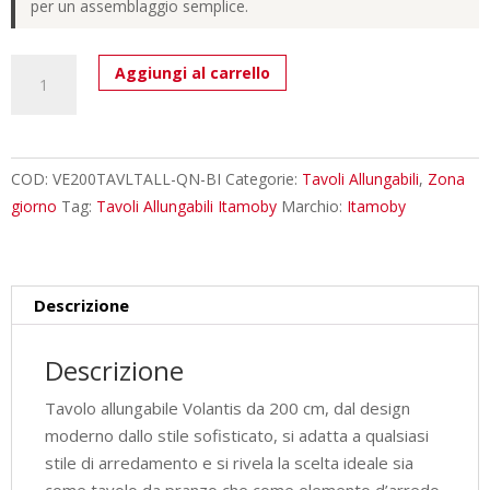
per un assemblaggio semplice.
Tavolo
Aggiungi al carrello
allungabile
200/304x90
cm
Volantis
COD:
VE200TAVLTALL-QN-BI
Categorie:
Tavoli Allungabili
,
Zona
quercia
giorno
Tag:
Tavoli Allungabili Itamoby
Marchio:
Itamoby
natura
gambe
bianche
Descrizione
quantità
Descrizione
Tavolo allungabile Volantis da 200 cm, dal design
moderno dallo stile sofisticato, si adatta a qualsiasi
stile di arredamento e si rivela la scelta ideale sia
come tavolo da pranzo che come elemento d’arredo