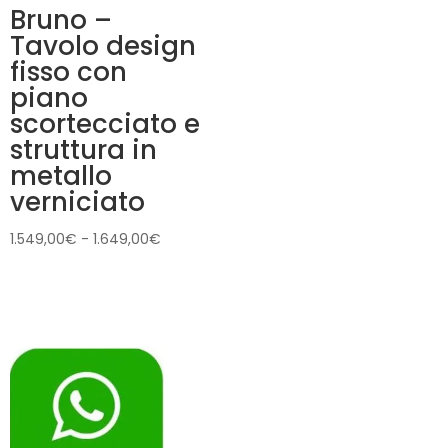
Bruno –
Tavolo design
fisso con
piano
scortecciato e
struttura in
metallo
verniciato
Fascia
1.549,00
€
-
1.649,00
€
di
prezzo:
da
1.549,00€
a
1.649,00€