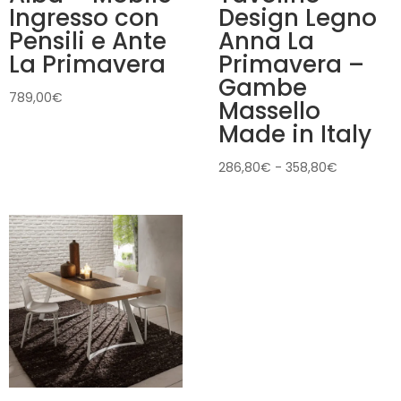
Ingresso con
Design Legno
Pensili e Ante
Anna La
La Primavera
Primavera –
Gambe
789,00
€
Massello
Made in Italy
Fascia
286,80
€
-
358,80
€
di
prezzo:
da
286,80€
a
358,80€