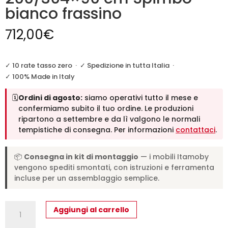
bianco frassino
712,00
€
✓ 10 rate tasso zero
·
✓ Spedizione in tutta Italia
·
✓ 100% Made in Italy
🗓️
Ordini di agosto:
siamo operativi tutto il mese e
confermiamo subito il tuo ordine. Le produzioni
ripartono a settembre e da lì valgono le normali
tempistiche di consegna. Per informazioni
contattaci
.
📦
Consegna in kit di montaggio
— i mobili Itamoby
vengono spediti smontati, con istruzioni e ferramenta
incluse per un assemblaggio semplice.
Tavolo
Aggiungi al carrello
allungabile