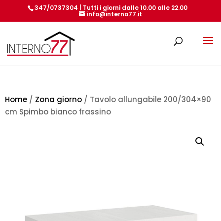
347/0737304 | Tutti i giorni dalle 10.00 alle 22.00
info@interno77.it
Products
search
Home
/
Zona giorno
/ Tavolo allungabile 200/304×90
cm Spimbo bianco frassino