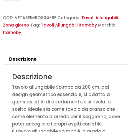
200/304x90
cm
Spimbo
COD:
VETASPIMBO304-BF
Categorie:
Tavoli Allungabili
,
bianco
Zona giorno
Tag:
Tavoli Allungabili Itamoby
Marchio:
frassino
Itamoby
quantità
Descrizione
Descrizione
Tavolo allungabile Spimbo da 200 cm, dal
design geometrico essenziale, si adatta a
qualsiasi stile di arredamento e si rivela la
scelta ideale sia come tavolo da pranzo che
come elemento d’arredo per il soggiorno, dove
poter accogliere i propri ospiti con stile.
Il tavolo allungabile Spimbo è in grado di