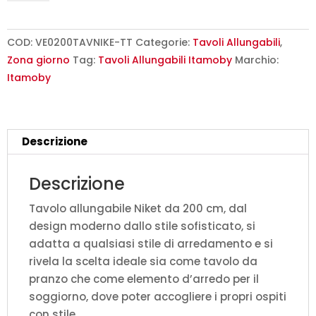
200/304x90
cm
Niket
COD:
VE0200TAVNIKE-TT
Categorie:
Tavoli Allungabili
,
tortora
Zona giorno
Tag:
Tavoli Allungabili Itamoby
Marchio:
gambe
Itamoby
antracite
quantità
Descrizione
Descrizione
Tavolo allungabile Niket da 200 cm, dal
design moderno dallo stile sofisticato, si
adatta a qualsiasi stile di arredamento e si
rivela la scelta ideale sia come tavolo da
pranzo che come elemento d’arredo per il
soggiorno, dove poter accogliere i propri ospiti
con stile.