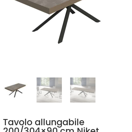
Tavolo allungabile
200/304×90 cm Niket