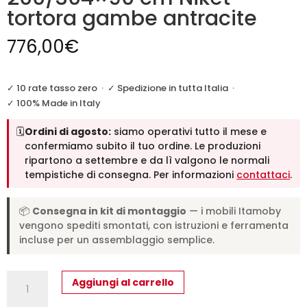
tortora gambe antracite
776,00
€
✓ 10 rate tasso zero
·
✓ Spedizione in tutta Italia
·
✓ 100% Made in Italy
🗓️
Ordini di agosto:
siamo operativi tutto il mese e
confermiamo subito il tuo ordine. Le produzioni
ripartono a settembre e da lì valgono le normali
tempistiche di consegna. Per informazioni
contattaci
.
📦
Consegna in kit di montaggio
— i mobili Itamoby
vengono spediti smontati, con istruzioni e ferramenta
incluse per un assemblaggio semplice.
Tavolo
Aggiungi al carrello
allungabile