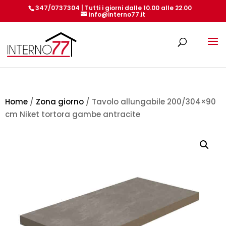
347/0737304 | Tutti i giorni dalle 10.00 alle 22.00
info@interno77.it
Products
search
Home
/
Zona giorno
/ Tavolo allungabile 200/304×90
cm Niket tortora gambe antracite