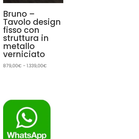
Bruno –
Tavolo design
fisso con
struttura in
metallo
verniciato
Fascia
879,00
€
-
1.339,00
€
di
prezzo:
da
879,00€
a
1.339,00€