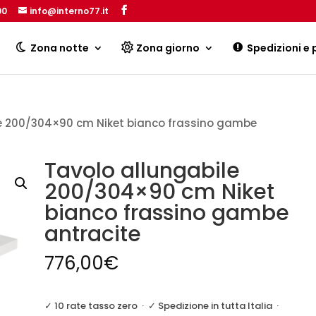
00
info@interno77.it
Products
search
Zona notte
Zona giorno
Spedizioni e
le 200/304×90 cm Niket bianco frassino gambe
Tavolo allungabile
200/304×90 cm Niket
bianco frassino gambe
antracite
776,00
€
✓ 10 rate tasso zero
·
✓ Spedizione in tutta Italia
·