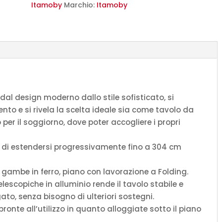
frassino
Itamoby
Marchio:
Itamoby
gambe
antracite
quantità
dal design moderno dallo stile sofisticato, si
nto e si rivela la scelta ideale sia come tavolo da
er il soggiorno, dove poter accogliere i propri
do di estendersi progressivamente fino a 304 cm
, gambe in ferro, piano con lavorazione a Folding.
lescopiche in alluminio rende il tavolo stabile e
to, senza bisogno di ulteriori sostegni.
nte all’utilizzo in quanto alloggiate sotto il piano