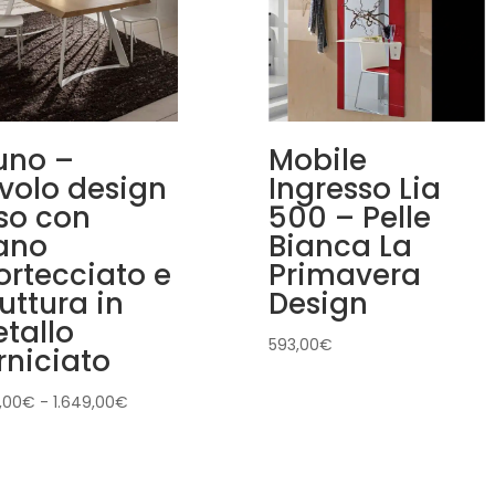
uno –
Mobile
volo design
Ingresso Lia
sso con
500 – Pelle
ano
Bianca La
ortecciato e
Primavera
ruttura in
Design
tallo
593,00
€
rniciato
Fascia
,00
€
-
1.649,00
€
di
prezzo:
da