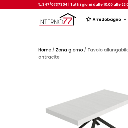
347/0737304 | Tutti i giorni dalle 10.00 alle 22.
Arredobagno
Home
/
Zona giorno
/ Tavolo allungabi
antracite