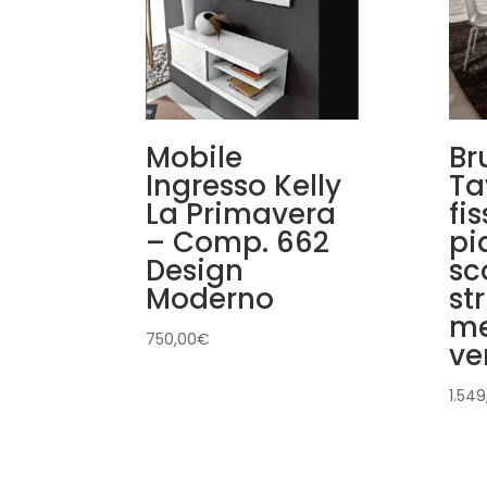
Mobile
Br
Ingresso Kelly
Ta
La Primavera
fi
– Comp. 662
pi
Design
sc
Moderno
st
me
750,00
€
ve
1.549