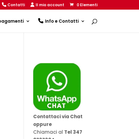
Contatti
Il mio account
0 Elementi
 pagamenti
Info e Contatti
Contattaci via Chat
oppure
Chiamaci al
Tel 347