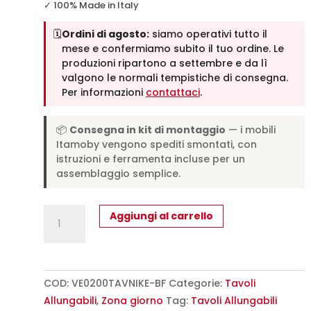
✓ 100% Made in Italy
🗓️
Ordini di agosto:
siamo operativi tutto il
mese e confermiamo subito il tuo ordine. Le
produzioni ripartono a settembre e da lì
valgono le normali tempistiche di consegna.
Per informazioni
contattaci
.
📦
Consegna in kit di montaggio
— i mobili
Itamoby vengono spediti smontati, con
istruzioni e ferramenta incluse per un
assemblaggio semplice.
Tavolo
Aggiungi al carrello
allungabile
200/304x90
cm
Niket
COD:
VE0200TAVNIKE-BF
Categorie:
Tavoli
bianco
Allungabili
,
Zona giorno
Tag:
Tavoli Allungabili