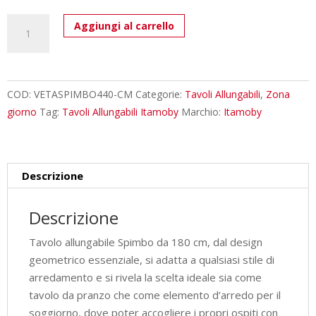
Tavolo
Aggiungi al carrello
allungabile
180/440x90
cm
Spimbo
COD:
VETASPIMBO440-CM
Categorie:
Tavoli Allungabili
,
Zona
cemento
giorno
Tag:
Tavoli Allungabili Itamoby
Marchio:
Itamoby
quantità
Descrizione
Descrizione
Tavolo allungabile Spimbo da 180 cm, dal design
geometrico essenziale, si adatta a qualsiasi stile di
arredamento e si rivela la scelta ideale sia come
tavolo da pranzo che come elemento d’arredo per il
soggiorno, dove poter accogliere i propri ospiti con