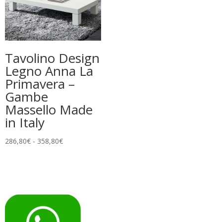
Tavolino Design
Legno Anna La
Primavera –
Gambe
Massello Made
in Italy
Fascia
286,80
€
-
358,80
€
di
prezzo:
da
286,80€
a
358,80€