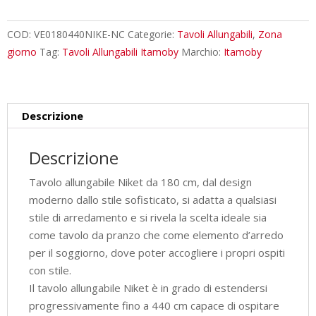
cm
Niket
COD:
VE0180440NIKE-NC
Categorie:
Tavoli Allungabili
,
Zona
noce
giorno
Tag:
Tavoli Allungabili Itamoby
Marchio:
Itamoby
gambe
antracite
quantità
Descrizione
Descrizione
Tavolo allungabile Niket da 180 cm, dal design
moderno dallo stile sofisticato, si adatta a qualsiasi
stile di arredamento e si rivela la scelta ideale sia
come tavolo da pranzo che come elemento d’arredo
per il soggiorno, dove poter accogliere i propri ospiti
con stile.
Il tavolo allungabile Niket è in grado di estendersi
progressivamente fino a 440 cm capace di ospitare