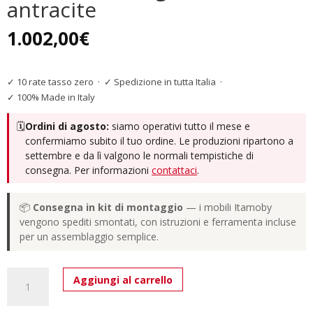
antracite
1.002,00
€
✓ 10 rate tasso zero
·
✓ Spedizione in tutta Italia
·
✓ 100% Made in Italy
🗓️
Ordini di agosto:
siamo operativi tutto il mese e
confermiamo subito il tuo ordine. Le produzioni ripartono a
settembre e da lì valgono le normali tempistiche di
consegna. Per informazioni
contattaci
.
📦
Consegna in kit di montaggio
— i mobili Itamoby
vengono spediti smontati, con istruzioni e ferramenta incluse
per un assemblaggio semplice.
Tavolo
Aggiungi al carrello
allungabile
180/440x90