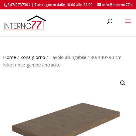
347/0737304 | Tutti i giorni dalle 10.00 alle 22.00
info@interno77.it
roducts
earch
Home
/
Zona giorno
/ Tavolo allungabile 180/440×90 cm
Niket noce gambe antracite