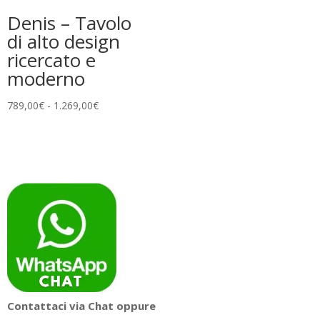
Denis – Tavolo
di alto design
ricercato e
moderno
Fascia
789,00
€
-
1.269,00
€
di
prezzo:
da
789,00€
a
1.269,00€
Contattaci via Chat oppure