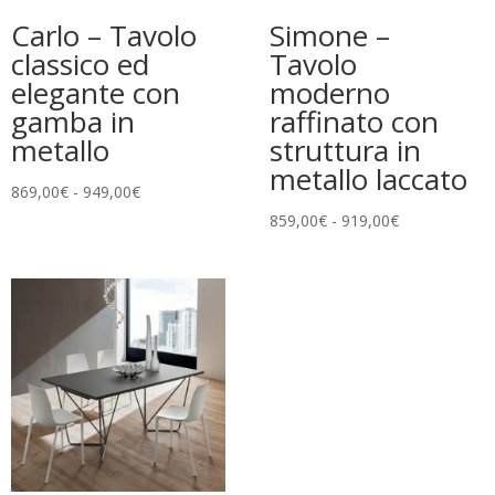
Carlo – Tavolo
Simone –
classico ed
Tavolo
elegante con
moderno
gamba in
raffinato con
metallo
struttura in
metallo laccato
Fascia
869,00
€
-
949,00
€
di
Fascia
859,00
€
-
919,00
€
prezzo:
di
da
prezzo:
869,00€
da
a
859,00€
949,00€
a
919,00€