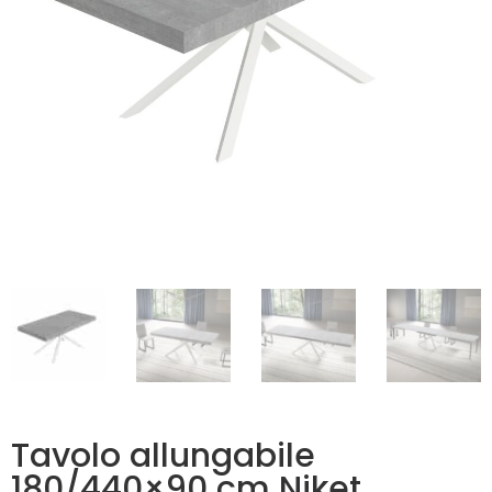
Tavolo allungabile
180/440×90 cm Niket