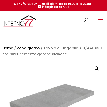
347/0737304 | Tutti i giorni dalle 10.00 alle 22.00
info@interno77.it
Products
search
Home
/
Zona giorno
/ Tavolo allungabile 180/440×90
cm Niket cemento gambe bianche