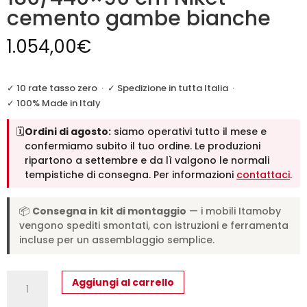
cemento gambe bianche
1.054,00
€
✓ 10 rate tasso zero
·
✓ Spedizione in tutta Italia
·
✓ 100% Made in Italy
🗓️
Ordini di agosto:
siamo operativi tutto il mese e
confermiamo subito il tuo ordine. Le produzioni
ripartono a settembre e da lì valgono le normali
tempistiche di consegna. Per informazioni
contattaci
.
📦
Consegna in kit di montaggio
— i mobili Itamoby
vengono spediti smontati, con istruzioni e ferramenta
incluse per un assemblaggio semplice.
Tavolo
Aggiungi al carrello
allungabile