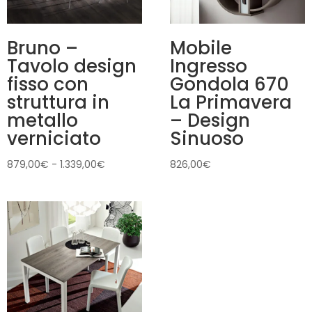
Bruno –
Mobile
Tavolo design
Ingresso
fisso con
Gondola 670
struttura in
La Primavera
metallo
– Design
verniciato
Sinuoso
Fascia
879,00
€
-
1.339,00
€
826,00
€
di
prezzo:
da
879,00€
a
1.339,00€