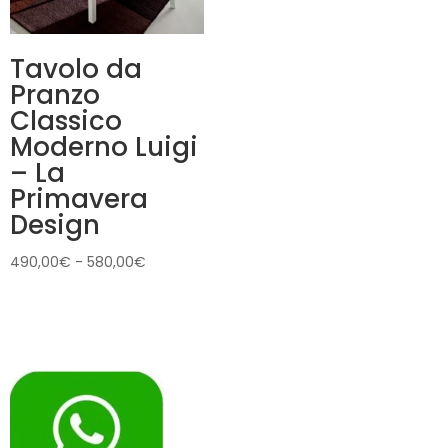
Tavolo da
Pranzo
Classico
Moderno Luigi
– La
Primavera
Design
Fascia
490,00
€
-
580,00
€
di
prezzo:
da
490,00€
a
580,00€