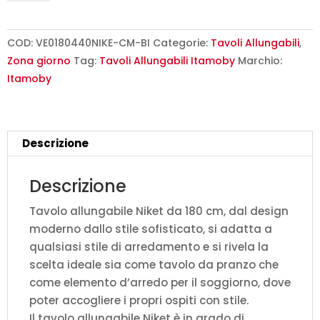
180/440x90
cm
Niket
COD:
VE0180440NIKE-CM-BI
Categorie:
Tavoli Allungabili
,
cemento
Zona giorno
Tag:
Tavoli Allungabili Itamoby
Marchio:
gambe
Itamoby
bianche
quantità
Descrizione
Descrizione
Tavolo allungabile Niket da 180 cm, dal design
moderno dallo stile sofisticato, si adatta a
qualsiasi stile di arredamento e si rivela la
scelta ideale sia come tavolo da pranzo che
come elemento d’arredo per il soggiorno, dove
poter accogliere i propri ospiti con stile.
Il tavolo allungabile Niket è in grado di