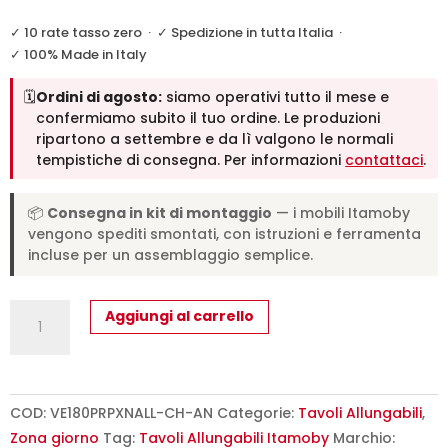
✓ 10 rate tasso zero
·
✓ Spedizione in tutta Italia
·
✓ 100% Made in Italy
🗓️
Ordini di agosto:
siamo operativi tutto il mese e
confermiamo subito il tuo ordine. Le produzioni
ripartono a settembre e da lì valgono le normali
tempistiche di consegna. Per informazioni
contattaci
.
📦
Consegna in kit di montaggio
— i mobili Itamoby
vengono spediti smontati, con istruzioni e ferramenta
incluse per un assemblaggio semplice.
Tavolo
Aggiungi al carrello
allungabile
180/284x90
cm
Paxon
COD:
VE180PRPXNALL-CH-AN
Categorie:
Tavoli Allungabili
,
Premium
Zona giorno
Tag:
Tavoli Allungabili Itamoby
Marchio: