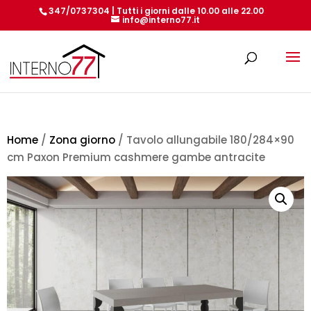
347/0737304 | Tutti i giorni dalle 10.00 alle 22.00
info@interno77.it
Products
search
Home
/
Zona giorno
/ Tavolo allungabile 180/284×90
cm Paxon Premium cashmere gambe antracite