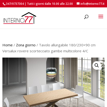
347/0737304 | Tutti i giorni dalle 10.00 alle 22.00
info@interno77.it
roducts
earch
Home
/
Zona giorno
/ Tavolo allungabile 180/230×90 cm
Versalux rovere scortecciato gambe multicolore 4/C