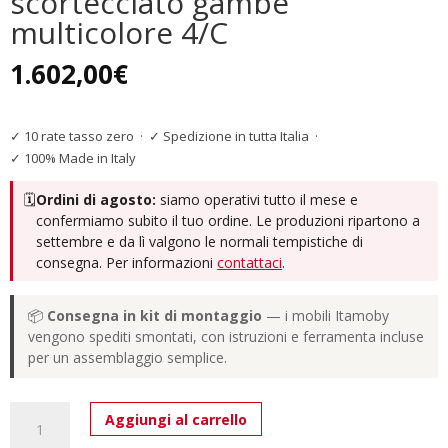
scortecciato gambe
multicolore 4/C
1.602,00
€
✓ 10 rate tasso zero
·
✓ Spedizione in tutta Italia
·
✓ 100% Made in Italy
🗓️
Ordini di agosto:
siamo operativi tutto il mese e
confermiamo subito il tuo ordine. Le produzioni ripartono a
settembre e da lì valgono le normali tempistiche di
consegna. Per informazioni
contattaci
.
📦
Consegna in kit di montaggio
— i mobili Itamoby
vengono spediti smontati, con istruzioni e ferramenta incluse
per un assemblaggio semplice.
Tavolo
Aggiungi al carrello
allungabile