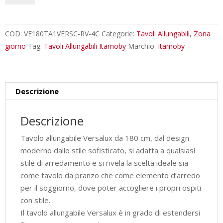
180/230x90
cm
Versalux
COD:
VE180TA1VERSC-RV-4C
Categorie:
Tavoli Allungabili
,
Zona
rovere
giorno
Tag:
Tavoli Allungabili Itamoby
Marchio:
Itamoby
scortecciato
gambe
multicolore
Descrizione
4/C
quantità
Descrizione
Tavolo allungabile Versalux da 180 cm, dal design
moderno dallo stile sofisticato, si adatta a qualsiasi
stile di arredamento e si rivela la scelta ideale sia
come tavolo da pranzo che come elemento d’arredo
per il soggiorno, dove poter accogliere i propri ospiti
con stile.
Il tavolo allungabile Versalux è in grado di estendersi