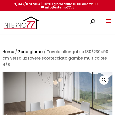
347/0737304 | Tutti i giorni dalle 10.00 alle 22.00
info@interno77.it
Products
search
Home
/
Zona giorno
/ Tavolo allungabile 180/230×90
cm Versalux rovere scortecciato gambe multicolore
4/B