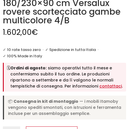
180/230×90 cm Versalux
rovere scortecciato gambe
multicolore 4/B
1.602,00
€
✓ 10 rate tasso zero
·
✓ Spedizione in tutta Italia
·
✓ 100% Made in Italy
🗓️
Ordini di agosto:
siamo operativi tutto il mese e
confermiamo subito il tuo ordine. Le produzioni
ripartono a settembre e da lì valgono le normali
tempistiche di consegna. Per informazioni
contattaci
.
📦
Consegna in kit di montaggio
— i mobili Itamoby
vengono spediti smontati, con istruzioni e ferramenta
incluse per un assemblaggio semplice.