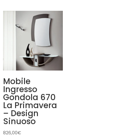
prezzo:
da
869,00€
a
949,00€
Mobile
Ingresso
Gondola 670
La Primavera
– Design
Sinuoso
826,00
€