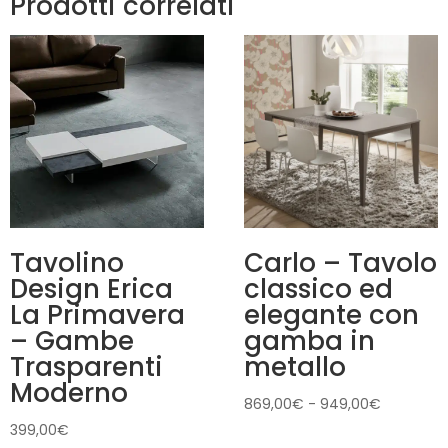
Prodotti correlati
Tavolino
Carlo – Tavolo
Design Erica
classico ed
La Primavera
elegante con
– Gambe
gamba in
Trasparenti
metallo
Moderno
Fascia
869,00
€
-
949,00
€
di
399,00
€