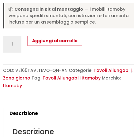
📦
Consegna in kit di montaggio
— i mobili Itamoby
vengono spediti smontati, con istruzioni e ferramenta
incluse per un assemblaggio semplice.
Tavolo
Aggiungi al carrello
allungabile
160/420x90
cm
Volantis
COD:
VE165TAVLTEVO-QN-AN
Categorie:
Tavoli Allungabili
,
Evolution
Zona giorno
Tag:
Tavoli Allungabili Itamoby
Marchio:
quercia
Itamoby
natura
telaio
e
Descrizione
gambe
antracite
Descrizione
quantità