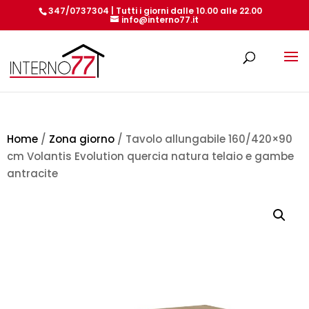
347/0737304 | Tutti i giorni dalle 10.00 alle 22.00
info@interno77.it
Products
search
Home
/
Zona giorno
/ Tavolo allungabile 160/420×90
cm Volantis Evolution quercia natura telaio e gambe
antracite