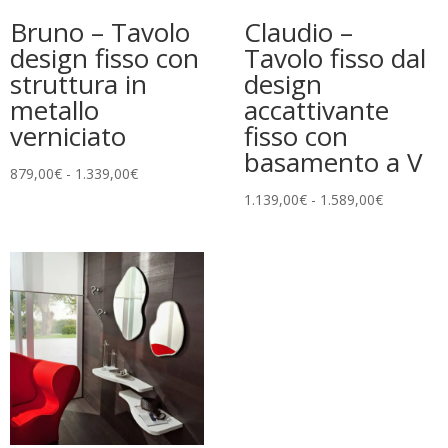
Bruno – Tavolo
Claudio –
design fisso con
Tavolo fisso dal
struttura in
design
metallo
accattivante
verniciato
fisso con
basamento a V
Fascia
879,00
€
-
1.339,00
€
di
Fascia
1.139,00
€
-
1.589,00
€
prezzo:
di
da
prezzo:
879,00€
da
a
1.139,00€
1.339,00€
a
1.589,00€