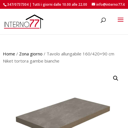
347/0737304 | Tutti i giorni dalle 10.00 alle 22.00
info@interno77.it
roducts
earch
Home
/
Zona giorno
/ Tavolo allungabile 160/420×90 cm
Niket tortora gambe bianche