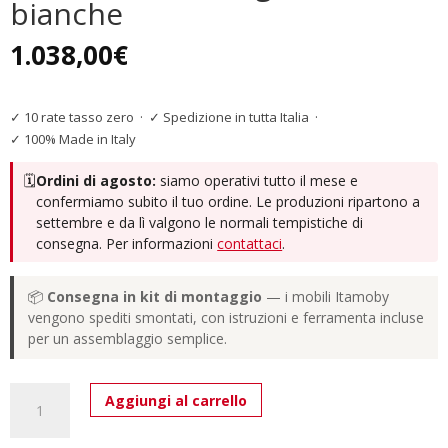
bianche
1.038,00
€
✓ 10 rate tasso zero
·
✓ Spedizione in tutta Italia
·
✓ 100% Made in Italy
🗓️
Ordini di agosto:
siamo operativi tutto il mese e
confermiamo subito il tuo ordine. Le produzioni ripartono a
settembre e da lì valgono le normali tempistiche di
consegna. Per informazioni
contattaci
.
📦
Consegna in kit di montaggio
— i mobili Itamoby
vengono spediti smontati, con istruzioni e ferramenta incluse
per un assemblaggio semplice.
Tavolo
Aggiungi al carrello
allungabile
160/420x90