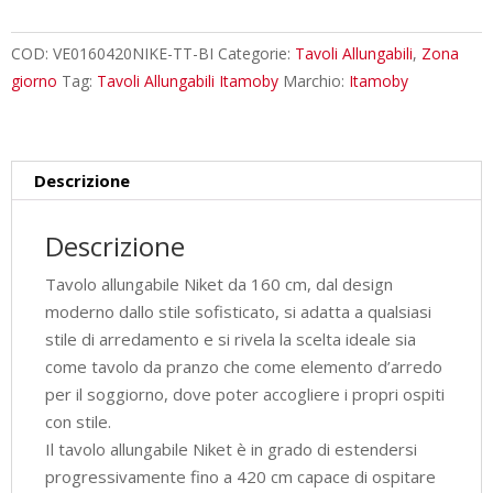
cm
Niket
COD:
VE0160420NIKE-TT-BI
Categorie:
Tavoli Allungabili
,
Zona
tortora
giorno
Tag:
Tavoli Allungabili Itamoby
Marchio:
Itamoby
gambe
bianche
quantità
Descrizione
Descrizione
Tavolo allungabile Niket da 160 cm, dal design
moderno dallo stile sofisticato, si adatta a qualsiasi
stile di arredamento e si rivela la scelta ideale sia
come tavolo da pranzo che come elemento d’arredo
per il soggiorno, dove poter accogliere i propri ospiti
con stile.
Il tavolo allungabile Niket è in grado di estendersi
progressivamente fino a 420 cm capace di ospitare