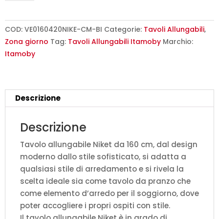
160/420x90
cm
Niket
COD:
VE0160420NIKE-CM-BI
Categorie:
Tavoli Allungabili
,
cemento
Zona giorno
Tag:
Tavoli Allungabili Itamoby
Marchio:
gambe
Itamoby
bianche
quantità
Descrizione
Descrizione
Tavolo allungabile Niket da 160 cm, dal design
moderno dallo stile sofisticato, si adatta a
qualsiasi stile di arredamento e si rivela la
scelta ideale sia come tavolo da pranzo che
come elemento d’arredo per il soggiorno, dove
poter accogliere i propri ospiti con stile.
Il tavolo allungabile Niket è in grado di