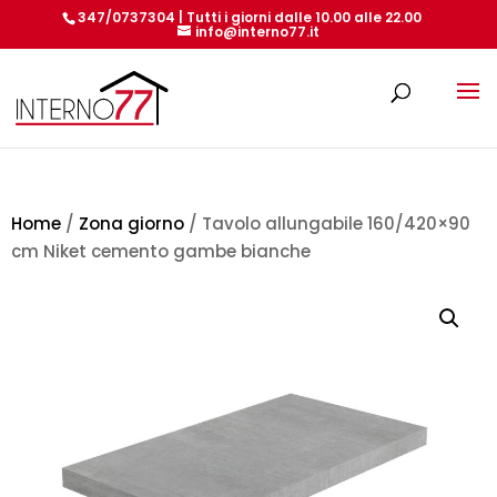
347/0737304 | Tutti i giorni dalle 10.00 alle 22.00
info@interno77.it
Products
search
Home
/
Zona giorno
/ Tavolo allungabile 160/420×90
cm Niket cemento gambe bianche