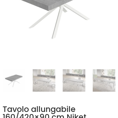
Tavolo allungabile
160/420×90 cm Niket