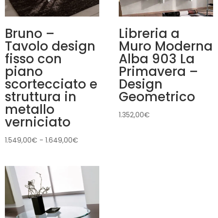
Bruno –
Libreria a
Tavolo design
Muro Moderna
fisso con
Alba 903 La
piano
Primavera –
scortecciato e
Design
struttura in
Geometrico
metallo
1.352,00
€
verniciato
Fascia
1.549,00
€
-
1.649,00
€
di
prezzo:
da
1.549,00€
a
1.649,00€