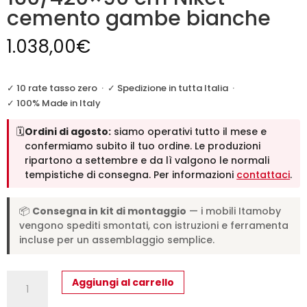
cemento gambe bianche
1.038,00
€
✓ 10 rate tasso zero
·
✓ Spedizione in tutta Italia
·
✓ 100% Made in Italy
🗓️
Ordini di agosto:
siamo operativi tutto il mese e
confermiamo subito il tuo ordine. Le produzioni
ripartono a settembre e da lì valgono le normali
tempistiche di consegna. Per informazioni
contattaci
.
📦
Consegna in kit di montaggio
— i mobili Itamoby
vengono spediti smontati, con istruzioni e ferramenta
incluse per un assemblaggio semplice.
Tavolo
Aggiungi al carrello
allungabile