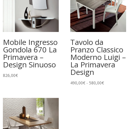
Mobile Ingresso
Tavolo da
Gondola 670 La
Pranzo Classico
Primavera –
Moderno Luigi –
Design Sinuoso
La Primavera
Design
826,00
€
Fascia
490,00
€
-
580,00
€
di
prezzo:
da
490,00€
a
580,00€