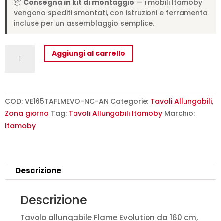
📦
Consegna in kit di montaggio
— i mobili Itamoby
vengono spediti smontati, con istruzioni e ferramenta
incluse per un assemblaggio semplice.
Tavolo
Aggiungi al carrello
allungabile
160/420x90
cm
Flame
COD:
VE165TAFLMEVO-NC-AN
Categorie:
Tavoli Allungabili
,
Evolution
Zona giorno
Tag:
Tavoli Allungabili Itamoby
Marchio:
noce
Itamoby
telaio
e
gambe
Descrizione
antracite
quantità
Descrizione
Tavolo allungabile Flame Evolution da 160 cm,