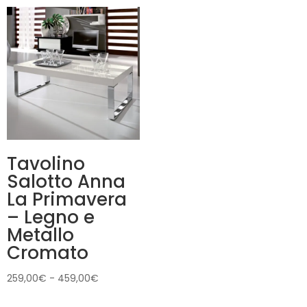
Tavolino
Salotto Anna
La Primavera
– Legno e
Metallo
Cromato
Fascia
259,00
€
-
459,00
€
di