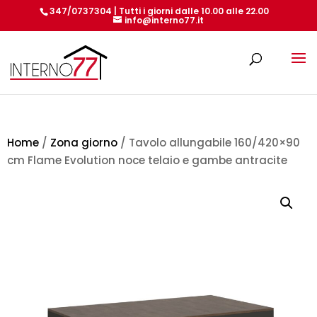
347/0737304 | Tutti i giorni dalle 10.00 alle 22.00
info@interno77.it
Products
search
Home
/
Zona giorno
/ Tavolo allungabile 160/420×90
cm Flame Evolution noce telaio e gambe antracite