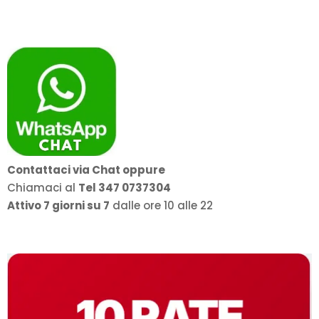
prezzo:
da
259,00€
a
459,00€
Contattaci via Chat oppure
Chiamaci al
Tel 347 0737304
Attivo 7 giorni su 7
dalle ore 10 alle 22