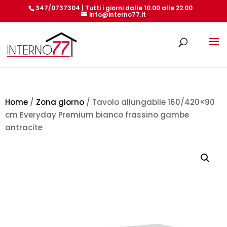
347/0737304 | Tutti i giorni dalle 10.00 alle 22.00
info@interno77.it
Products
search
Home
/
Zona giorno
/ Tavolo allungabile 160/420×90
cm Everyday Premium bianco frassino gambe
antracite