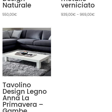
Naturale
verniciato
Fascia
550,00
€
939,00
€
-
969,00
€
di
prezzo:
da
939,00€
a
969,00€
Tavolino
Design Legno
Anna La
Primavera –
Gambe