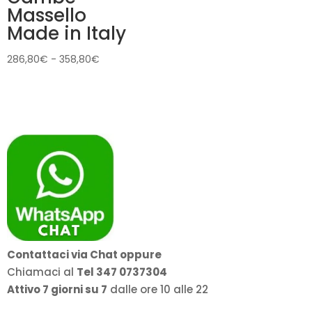
Massello
Made in Italy
Fascia
286,80
€
-
358,80
€
di
prezzo:
da
286,80€
a
358,80€
Contattaci via Chat oppure
Chiamaci al
Tel 347 0737304
Attivo 7 giorni su 7
dalle ore 10 alle 22