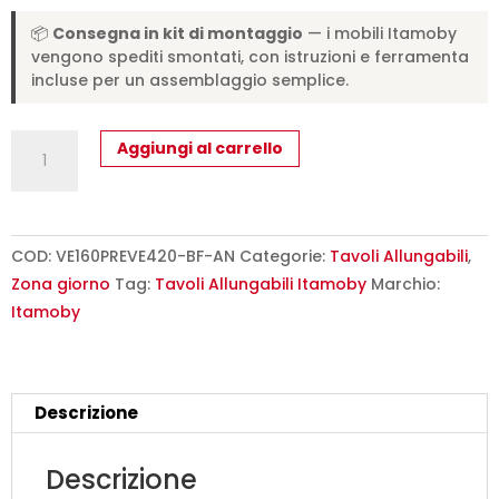
📦
Consegna in kit di montaggio
— i mobili Itamoby
vengono spediti smontati, con istruzioni e ferramenta
incluse per un assemblaggio semplice.
Tavolo
Aggiungi al carrello
allungabile
160/420x90
cm
Everyday
COD:
VE160PREVE420-BF-AN
Categorie:
Tavoli Allungabili
,
Premium
Zona giorno
Tag:
Tavoli Allungabili Itamoby
Marchio:
bianco
Itamoby
frassino
gambe
antracite
Descrizione
quantità
Descrizione