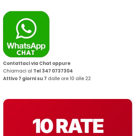
869,00€
a
949,00€
Contattaci via Chat oppure
Chiamaci al
Tel 347 0737304
Attivo 7 giorni su 7
dalle ore 10 alle 22