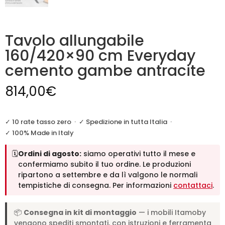
Tavolo allungabile
160/420×90 cm Everyday
cemento gambe antracite
814,00
€
✓ 10 rate tasso zero
·
✓ Spedizione in tutta Italia
·
✓ 100% Made in Italy
🗓️
Ordini di agosto:
siamo operativi tutto il mese e
confermiamo subito il tuo ordine. Le produzioni
ripartono a settembre e da lì valgono le normali
tempistiche di consegna. Per informazioni
contattaci
.
📦
Consegna in kit di montaggio
— i mobili Itamoby
vengono spediti smontati, con istruzioni e ferramenta