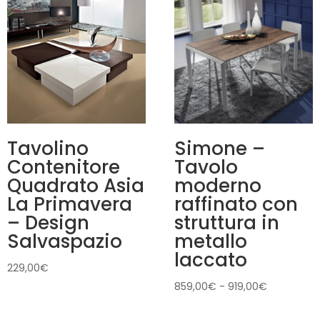
Tavolino
Simone –
Contenitore
Tavolo
Quadrato Asia
moderno
La Primavera
raffinato con
– Design
struttura in
Salvaspazio
metallo
laccato
229,00
€
Fascia
859,00
€
-
919,00
€
di
prezzo: