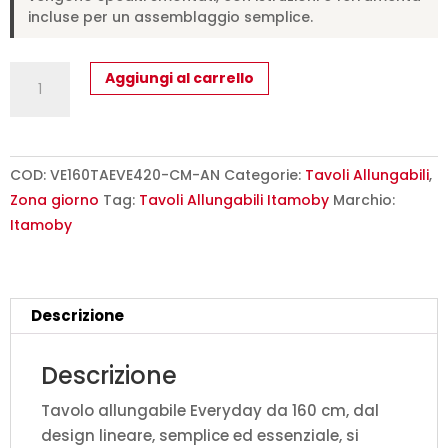
incluse per un assemblaggio semplice.
Tavolo
Aggiungi al carrello
allungabile
160/420x90
cm
Everyday
COD:
VE160TAEVE420-CM-AN
Categorie:
Tavoli Allungabili
,
cemento
Zona giorno
Tag:
Tavoli Allungabili Itamoby
Marchio:
gambe
Itamoby
antracite
quantità
Descrizione
Descrizione
Tavolo allungabile Everyday da 160 cm, dal
design lineare, semplice ed essenziale, si