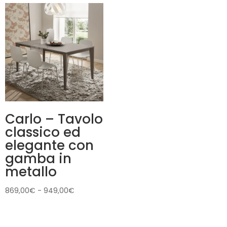
da
859,00€
a
919,00€
Carlo – Tavolo
classico ed
elegante con
gamba in
metallo
Fascia
869,00
€
-
949,00
€
di
prezzo:
da