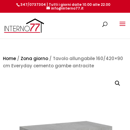
347/0737304 | Tutti i giorni dalle 10.00 alle 22.00
info@interno77.it
Products
search
Home
/
Zona giorno
/ Tavolo allungabile 160/420×90
cm Everyday cemento gambe antracite