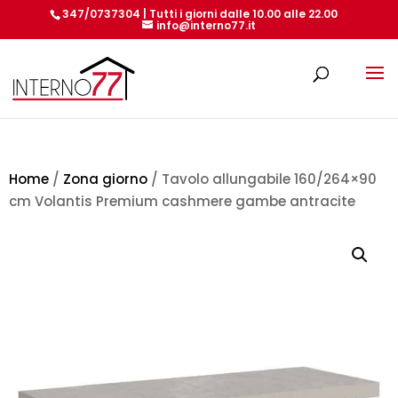
347/0737304 | Tutti i giorni dalle 10.00 alle 22.00
info@interno77.it
Products
search
Home
/
Zona giorno
/ Tavolo allungabile 160/264×90
cm Volantis Premium cashmere gambe antracite