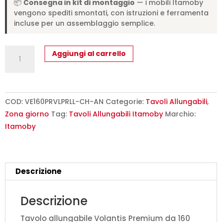
📦
Consegna in kit di montaggio
— i mobili Itamoby
vengono spediti smontati, con istruzioni e ferramenta
incluse per un assemblaggio semplice.
Tavolo
Aggiungi al carrello
allungabile
160/264x90
cm
Volantis
COD:
VE160PRVLPRLL-CH-AN
Categorie:
Tavoli Allungabili
,
Premium
Zona giorno
Tag:
Tavoli Allungabili Itamoby
Marchio:
cashmere
Itamoby
gambe
antracite
quantità
Descrizione
Descrizione
Tavolo allungabile Volantis Premium da 160