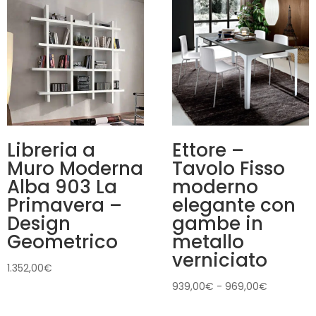
Libreria a
Ettore –
Muro Moderna
Tavolo Fisso
Alba 903 La
moderno
Primavera –
elegante con
Design
gambe in
Geometrico
metallo
verniciato
1.352,00
€
Fascia
939,00
€
-
969,00
€
di