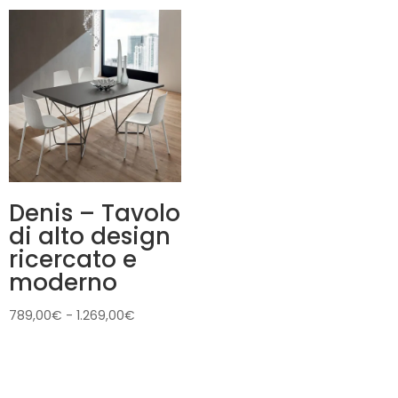
prezzo:
da
939,00€
a
969,00€
Denis – Tavolo
di alto design
ricercato e
moderno
Fascia
789,00
€
-
1.269,00
€
di
prezzo:
da
789,00€