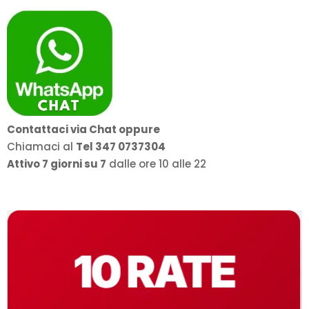
a
1.269,00€
Contattaci via Chat oppure
Chiamaci al
Tel 347 0737304
Attivo 7 giorni su 7
dalle ore 10 alle 22