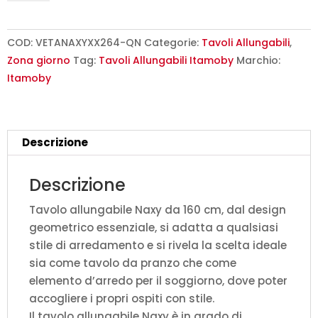
160/264x90
cm
Naxy
COD:
VETANAXYXX264-QN
Categorie:
Tavoli Allungabili
,
quercia
Zona giorno
Tag:
Tavoli Allungabili Itamoby
Marchio:
natura
Itamoby
quantità
Descrizione
Descrizione
Tavolo allungabile Naxy da 160 cm, dal design
geometrico essenziale, si adatta a qualsiasi
stile di arredamento e si rivela la scelta ideale
sia come tavolo da pranzo che come
elemento d’arredo per il soggiorno, dove poter
accogliere i propri ospiti con stile.
Il tavolo allungabile Naxy è in grado di