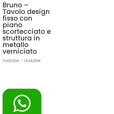
Bruno –
Tavolo design
fisso con
piano
scortecciato e
struttura in
metallo
verniciato
Fascia
1.549,00
€
-
1.649,00
€
di
prezzo:
da
1.549,00€
a
1.649,00€