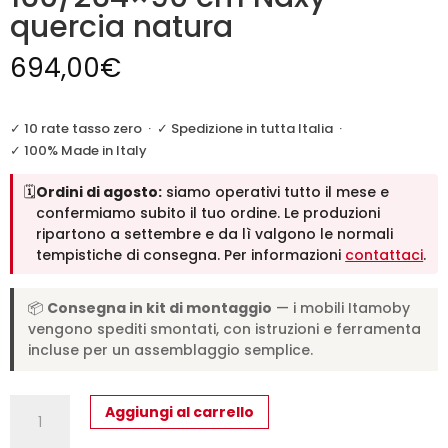
quercia natura
694,00
€
✓ 10 rate tasso zero
·
✓ Spedizione in tutta Italia
·
✓ 100% Made in Italy
🗓️
Ordini di agosto:
siamo operativi tutto il mese e
confermiamo subito il tuo ordine. Le produzioni
ripartono a settembre e da lì valgono le normali
tempistiche di consegna. Per informazioni
contattaci
.
📦
Consegna in kit di montaggio
— i mobili Itamoby
vengono spediti smontati, con istruzioni e ferramenta
incluse per un assemblaggio semplice.
Tavolo
Aggiungi al carrello
allungabile