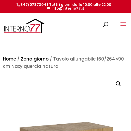
347/0737304 | Tutti i giorni dalle 10.00 alle 22.00
info@interno77.it
Products
search
Home
/
Zona giorno
/ Tavolo allungabile 160/264×90
cm Naxy quercia natura