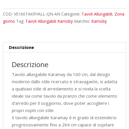
cm
Karamay
COD:
VE160TAKRYALL-QN-AN
Categorie:
Tavoli Allungabili
,
Zona
quercia
giorno
Tag:
Tavoli Allungabili Itamoby
Marchio:
Itamoby
natura
gambe
antracite
Descrizione
quantità
Descrizione
Tavolo allungabile Karamay da 160 cm, dal design
moderno dallo stile ricercato e stravagante, si adatta
a qualsiasi stile di arredamento e si rivela la scelta
ideale sia come tavolo da pranzo che come elemento
d’arredo per il soggiorno, dove poter accogliere i
propri ospiti con stile.
Il tavolo allungabile Karamay è in grado di estendersi
progressivamente fino a 264 cm capace di ospitare