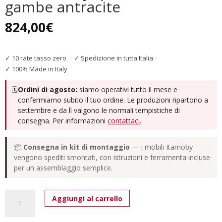
gambe antracite
824,00
€
✓ 10 rate tasso zero
·
✓ Spedizione in tutta Italia
·
✓ 100% Made in Italy
🗓️
Ordini di agosto:
siamo operativi tutto il mese e
confermiamo subito il tuo ordine. Le produzioni ripartono a
settembre e da lì valgono le normali tempistiche di
consegna. Per informazioni
contattaci
.
📦
Consegna in kit di montaggio
— i mobili Itamoby
vengono spediti smontati, con istruzioni e ferramenta incluse
per un assemblaggio semplice.
Tavolo
Aggiungi al carrello
allungabile
160/264x90