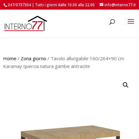
347/0737304 | Tutti i giorni dalle 10.00 alle 22.00
info@interno77.it
roducts
earch
Home
/
Zona giorno
/ Tavolo allungabile 160/264×90 cm
Karamay quercia natura gambe antracite