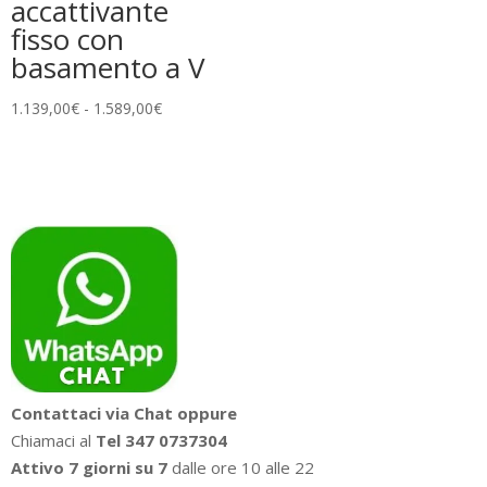
accattivante
fisso con
basamento a V
Fascia
1.139,00
€
-
1.589,00
€
di
prezzo:
da
1.139,00€
a
1.589,00€
Contattaci via Chat oppure
Chiamaci al
Tel 347 0737304
Attivo 7 giorni su 7
dalle ore 10 alle 22