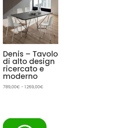
a
919,00€
Denis – Tavolo
di alto design
ricercato e
moderno
Fascia
789,00
€
-
1.269,00
€
di
prezzo:
da
789,00€
a
1.269,00€