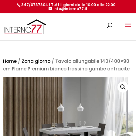
347/0737304 | Tutti i giorni dalle 10.00 alle 22.00
info@interno77.it
Products
search
Home
/
Zona giorno
/ Tavolo allungabile 140/400×90
cm Flame Premium bianco frassino gambe antracite