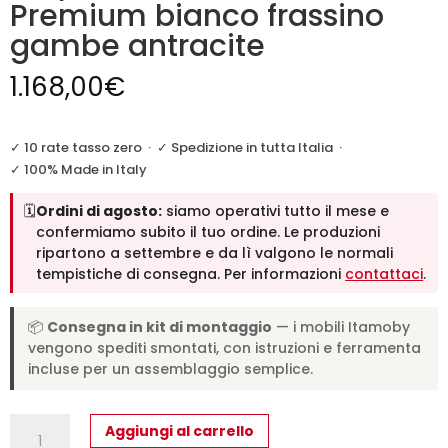
Premium bianco frassino
gambe antracite
1.168,00
€
✓ 10 rate tasso zero
·
✓ Spedizione in tutta Italia
·
✓ 100% Made in Italy
🗓️
Ordini di agosto:
siamo operativi tutto il mese e
confermiamo subito il tuo ordine. Le produzioni
ripartono a settembre e da lì valgono le normali
tempistiche di consegna. Per informazioni
contattaci
.
📦
Consegna in kit di montaggio
— i mobili Itamoby
vengono spediti smontati, con istruzioni e ferramenta
incluse per un assemblaggio semplice.
Tavolo
Aggiungi al carrello