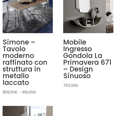
Simone –
Mobile
Tavolo
Ingresso
moderno
Gondola La
raffinato con
Primavera 671
struttura in
– Design
metallo
Sinuoso
laccato
763,00
€
Fascia
859,00
€
-
919,00
€
di
prezzo:
da
859,00€