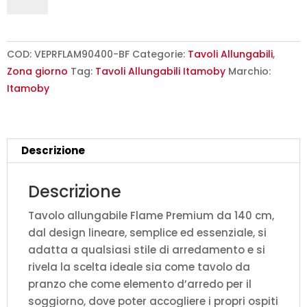
allungabile
140/400x90
cm
Flame
COD:
VEPRFLAM90400-BF
Categorie:
Tavoli Allungabili
,
Premium
Zona giorno
Tag:
Tavoli Allungabili Itamoby
Marchio:
bianco
Itamoby
frassino
gambe
antracite
Descrizione
quantità
Descrizione
Tavolo allungabile Flame Premium da 140 cm,
dal design lineare, semplice ed essenziale, si
adatta a qualsiasi stile di arredamento e si
rivela la scelta ideale sia come tavolo da
pranzo che come elemento d’arredo per il
soggiorno, dove poter accogliere i propri ospiti