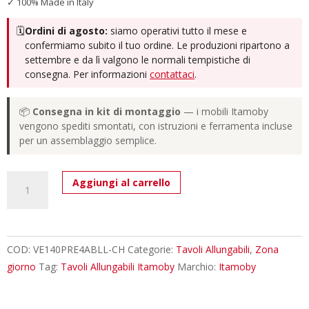
✓ 100% Made in Italy
🗓️
Ordini di agosto:
siamo operativi tutto il mese e
confermiamo subito il tuo ordine. Le produzioni ripartono a
settembre e da lì valgono le normali tempistiche di
consegna. Per informazioni
contattaci
.
📦
Consegna in kit di montaggio
— i mobili Itamoby
vengono spediti smontati, con istruzioni e ferramenta incluse
per un assemblaggio semplice.
Tavolo
Aggiungi al carrello
allungabile
140/244x90
cm
Volantis
COD:
VE140PRE4ABLL-CH
Categorie:
Tavoli Allungabili
,
Zona
Premium
giorno
Tag:
Tavoli Allungabili Itamoby
Marchio:
Itamoby
cashmere
gambe