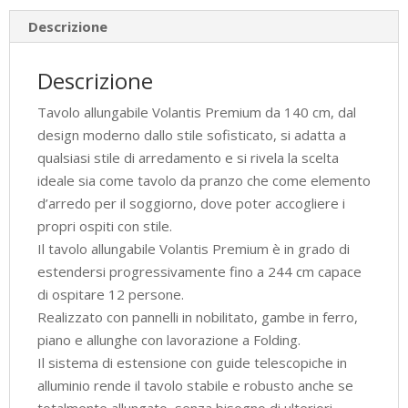
multicolore
Descrizione
4/B
quantità
Descrizione
Tavolo allungabile Volantis Premium da 140 cm, dal
design moderno dallo stile sofisticato, si adatta a
qualsiasi stile di arredamento e si rivela la scelta
ideale sia come tavolo da pranzo che come elemento
d’arredo per il soggiorno, dove poter accogliere i
propri ospiti con stile.
Il tavolo allungabile Volantis Premium è in grado di
estendersi progressivamente fino a 244 cm capace
di ospitare 12 persone.
Realizzato con pannelli in nobilitato, gambe in ferro,
piano e allunghe con lavorazione a Folding.
Il sistema di estensione con guide telescopiche in
alluminio rende il tavolo stabile e robusto anche se
totalmente allungato, senza bisogno di ulteriori