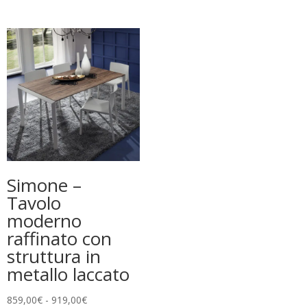
di
prezzo:
da
939,00€
a
969,00€
Simone –
Tavolo
moderno
raffinato con
struttura in
metallo laccato
Fascia
859,00
€
-
919,00
€