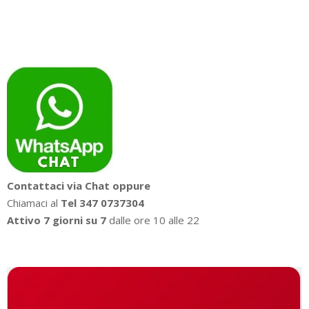
di
prezzo:
da
859,00€
a
919,00€
Contattaci via Chat oppure
Chiamaci al
Tel 347 0737304
Attivo 7 giorni su 7
dalle ore 10 alle 22