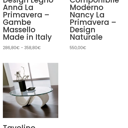
Anna La
Moderno
Primavera –
Nancy La
Gambe
Primavera –
Massello
Design
Made in Italy
Naturale
Fascia
286,80
€
-
358,80
€
550,00
€
di
prezzo:
da
286,80€
a
358,80€