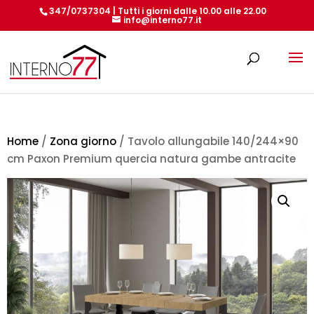
347/0737304 | Tutti i giorni dalle 10.00 alle 22.00
info@interno77.it
Products
search
Home
/
Zona giorno
/ Tavolo allungabile 140/244×90
cm Paxon Premium quercia natura gambe antracite