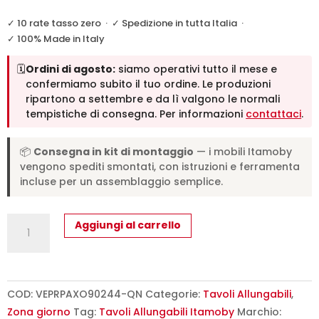
✓ 10 rate tasso zero
·
✓ Spedizione in tutta Italia
·
✓ 100% Made in Italy
🗓️
Ordini di agosto:
siamo operativi tutto il mese e
confermiamo subito il tuo ordine. Le produzioni
ripartono a settembre e da lì valgono le normali
tempistiche di consegna. Per informazioni
contattaci
.
📦
Consegna in kit di montaggio
— i mobili Itamoby
vengono spediti smontati, con istruzioni e ferramenta
incluse per un assemblaggio semplice.
Tavolo
Aggiungi al carrello
allungabile
140/244x90
cm
Paxon
COD:
VEPRPAXO90244-QN
Categorie:
Tavoli Allungabili
,
Premium
Zona giorno
Tag:
Tavoli Allungabili Itamoby
Marchio: