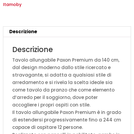
quercia
Itamoby
natura
gambe
antracite
Descrizione
quantità
Descrizione
Tavolo allungabile Paxon Premium da 140 cm,
dal design moderno dallo stile ricercato e
stravagante, si adatta a qualsiasi stile di
arredamento e si rivela la scelta ideale sia
come tavolo da pranzo che come elemento
d’arredo per il soggiorno, dove poter
accogliere i propri ospiti con stile.
Il tavolo allungabile Paxon Premium è in grado
di estendersi progressivamente fino a 244 cm
capace di ospitare 12 persone.