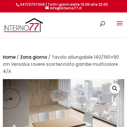
347/0737304 | Tutti i giorni dalle 10.00 alle 22.00
info@interno77.it
Products
search
Home
/
Zona giorno
/ Tavolo allungabile 140/190×90
cm Versalux rovere scortecciato gambe multicolore
4/A