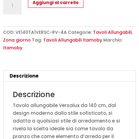
Tavolo
Aggiungi al carrello
allungabile
140/190x90
cm
Versalux
COD:
VE140TA1VERSC-RV-4A
Categorie:
Tavoli Allungabili
,
rovere
Zona giorno
Tag:
Tavoli Allungabili Itamoby
Marchio:
scortecciato
Itamoby
gambe
multicolore
4/A
Descrizione
quantità
Descrizione
Tavolo allungabile Versalux da 140 cm, dal
design moderno dallo stile sofisticato, si
adatta a qualsiasi stile di arredamento e si
rivela la scelta ideale sia come tavolo da
pranzo che come elemento d’arredo per il