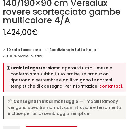
140/190×90 cm Versalux
rovere scortecciato gambe
multicolore 4/A
1.424,00
€
✓ 10 rate tasso zero
·
✓ Spedizione in tutta Italia
·
✓ 100% Made in Italy
🗓️
Ordini di agosto:
siamo operativi tutto il mese e
confermiamo subito il tuo ordine. Le produzioni
ripartono a settembre e da lì valgono le normali
tempistiche di consegna. Per informazioni
contattaci
.
📦
Consegna in kit di montaggio
— i mobili Itamoby
vengono spediti smontati, con istruzioni e ferramenta
incluse per un assemblaggio semplice.