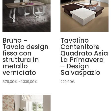
Bruno –
Tavolino
Tavolo design
Contenitore
fisso con
Quadrato Asia
struttura in
La Primavera
metallo
– Design
verniciato
Salvaspazio
Fascia
879,00
€
-
1.339,00
€
229,00
€
di
prezzo:
da
879,00€
a