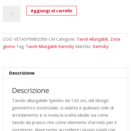
Tavolo
Aggiungi al carrello
allungabile
130/390x90
cm
Spimbo
COD:
VETASPIMBO390-CM
Categorie:
Tavoli Allungabili
,
Zona
cemento
giorno
Tag:
Tavoli Allungabili Itamoby
Marchio:
Itamoby
quantità
Descrizione
Descrizione
Tavolo allungabile Spimbo da 130 cm, dal design
geometrico essenziale, si adatta a qualsiasi stile di
arredamento e si rivela la scelta ideale sia come
tavolo da pranzo che come elemento d’arredo per il
soggiorno, dove poter accogliere i propri ospiti con