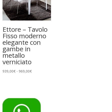
Ettore – Tavolo
Fisso moderno
elegante con
gambe in
metallo
verniciato
Fascia
939,00
€
-
969,00
€
di
prezzo:
da
939,00€
a
969,00€