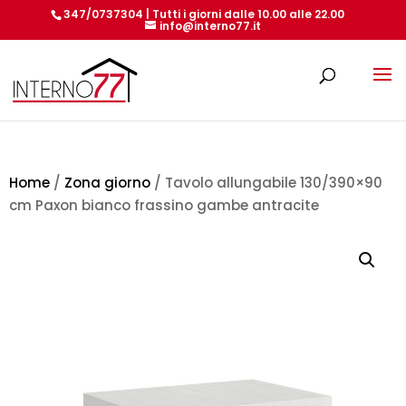
347/0737304 | Tutti i giorni dalle 10.00 alle 22.00
info@interno77.it
Products
search
Home
/
Zona giorno
/ Tavolo allungabile 130/390×90
cm Paxon bianco frassino gambe antracite