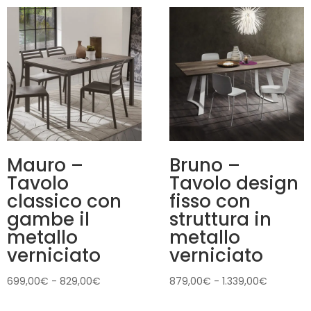
Mauro –
Bruno –
Tavolo
Tavolo design
classico con
fisso con
gambe il
struttura in
metallo
metallo
verniciato
verniciato
Fascia
Fascia
699,00
€
-
829,00
€
879,00
€
-
1.339,00
€
di
di