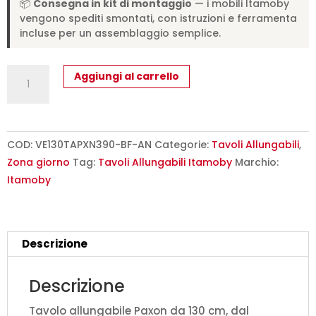
📦
Consegna in kit di montaggio
— i mobili Itamoby
vengono spediti smontati, con istruzioni e ferramenta
incluse per un assemblaggio semplice.
Tavolo
Aggiungi al carrello
allungabile
130/390x90
cm
Paxon
COD:
VE130TAPXN390-BF-AN
Categorie:
Tavoli Allungabili
,
bianco
Zona giorno
Tag:
Tavoli Allungabili Itamoby
Marchio:
frassino
Itamoby
gambe
antracite
quantità
Descrizione
Descrizione
Tavolo allungabile Paxon da 130 cm, dal