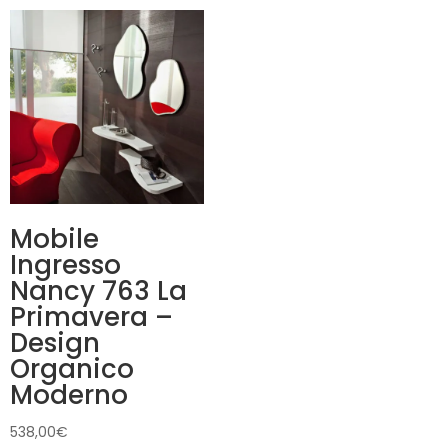
prezzo:
prezzo:
da
da
699,00€
879,00€
a
a
829,00€
1.339,00
Mobile
Ingresso
Nancy 763 La
Primavera –
Design
Organico
Moderno
538,00
€