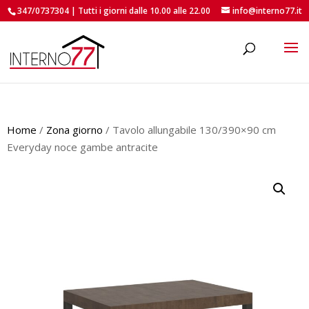
347/0737304 | Tutti i giorni dalle 10.00 alle 22.00
info@interno77.it
roducts
earch
Home
/
Zona giorno
/ Tavolo allungabile 130/390×90 cm
Everyday noce gambe antracite