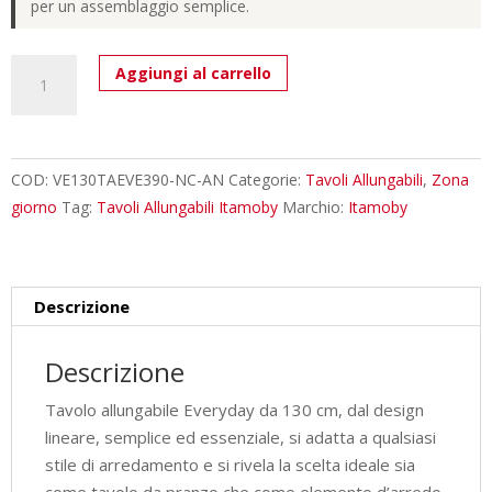
per un assemblaggio semplice.
Tavolo
Aggiungi al carrello
allungabile
130/390x90
cm
Everyday
COD:
VE130TAEVE390-NC-AN
Categorie:
Tavoli Allungabili
,
Zona
noce
giorno
Tag:
Tavoli Allungabili Itamoby
Marchio:
Itamoby
gambe
antracite
quantità
Descrizione
Descrizione
Tavolo allungabile Everyday da 130 cm, dal design
lineare, semplice ed essenziale, si adatta a qualsiasi
stile di arredamento e si rivela la scelta ideale sia
come tavolo da pranzo che come elemento d’arredo