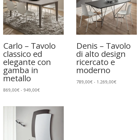
Carlo – Tavolo
Denis – Tavolo
classico ed
di alto design
elegante con
ricercato e
gamba in
moderno
metallo
Fascia
789,00
€
-
1.269,00
€
di
Fascia
869,00
€
-
949,00
€
prezzo:
di
da
prezzo:
789,00€
da
a
869,00€
1.269,00€
a
949,00€