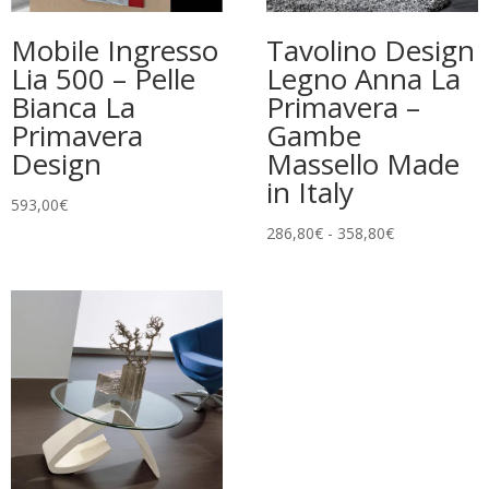
Mobile Ingresso
Tavolino Design
Lia 500 – Pelle
Legno Anna La
Bianca La
Primavera –
Primavera
Gambe
Design
Massello Made
in Italy
593,00
€
Fascia
286,80
€
-
358,80
€
di
prezzo:
da
286,80€
a
358,80€