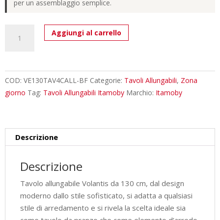
per un assemblaggio semplice.
Tavolo
Aggiungi al carrello
allungabile
130/234x90
cm
Volantis
COD:
VE130TAV4CALL-BF
Categorie:
Tavoli Allungabili
,
Zona
bianco
giorno
Tag:
Tavoli Allungabili Itamoby
Marchio:
Itamoby
frassino
gambe
multicolore
Descrizione
4/C
quantità
Descrizione
Tavolo allungabile Volantis da 130 cm, dal design
moderno dallo stile sofisticato, si adatta a qualsiasi
stile di arredamento e si rivela la scelta ideale sia
come tavolo da pranzo che come elemento d’arredo