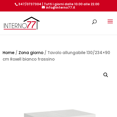
347/0737304 | Tutti i giorni dalle 10.00 alle 22.00
info@interno77.it
Products
search
Home
/
Zona giorno
/ Tavolo allungabile 130/234×90
cm Roxell bianco frassino