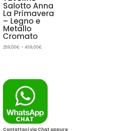
Salotto Anna
La Primavera
– Legno e
Metallo
Cromato
Fascia
259,00
€
-
459,00
€
di
prezzo:
da
259,00€
a
459,00€
Contattaci via Chat oppure