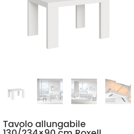
Tavolo allungabile
130/234×90 cm Roxell