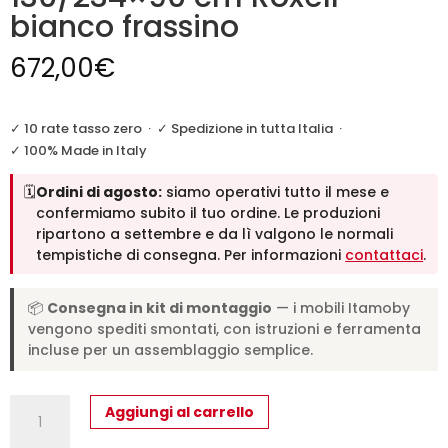
bianco frassino
672,00
€
✓ 10 rate tasso zero
·
✓ Spedizione in tutta Italia
·
✓ 100% Made in Italy
🗓️
Ordini di agosto:
siamo operativi tutto il mese e
confermiamo subito il tuo ordine. Le produzioni
ripartono a settembre e da lì valgono le normali
tempistiche di consegna. Per informazioni
contattaci
.
📦
Consegna in kit di montaggio
— i mobili Itamoby
vengono spediti smontati, con istruzioni e ferramenta
incluse per un assemblaggio semplice.
Tavolo
Aggiungi al carrello
allungabile