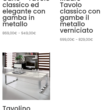
classico ed
Tavolo
elegante con
classico con
gamba in
gambe il
metallo
metallo
verniciato
Fascia
869,00
€
-
949,00
€
di
Fascia
699,00
€
-
829,00
€
prezzo:
di
da
prezzo:
869,00€
da
a
699,00€
949,00€
a
829,00€
Tavolino