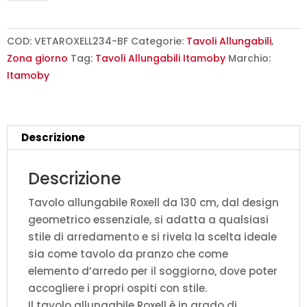
130/234x90
cm
Roxell
COD:
VETAROXELL234-BF
Categorie:
Tavoli Allungabili
,
bianco
Zona giorno
Tag:
Tavoli Allungabili Itamoby
Marchio:
frassino
Itamoby
quantità
Descrizione
Descrizione
Tavolo allungabile Roxell da 130 cm, dal design
geometrico essenziale, si adatta a qualsiasi
stile di arredamento e si rivela la scelta ideale
sia come tavolo da pranzo che come
elemento d’arredo per il soggiorno, dove poter
accogliere i propri ospiti con stile.
Il tavolo allungabile Roxell è in grado di