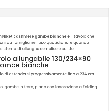
bianche
quantità
cm Niket cashmere gambe bianche
è il tavolo che
ioni da famiglia nell’uso quotidiano, e quando
n sistema di allunghe semplice e solido.
volo allungabile 130/234×90
gambe bianche
rado di estendersi progressivamente fino a 234 cm
to, gambe in ferro, piano con lavorazione a Folding.