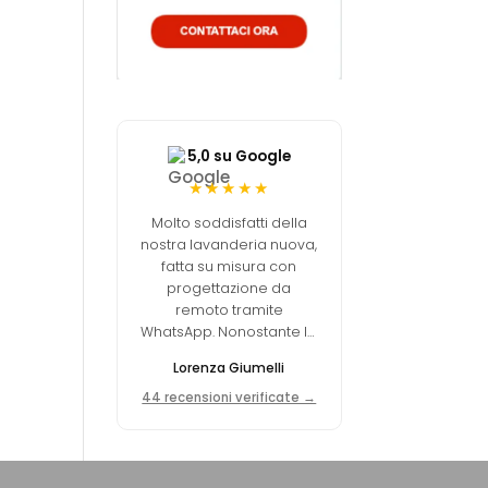
5,0 su Google
★★★★★
Molto soddisfatti della
nostra lavanderia nuova,
fatta su misura con
progettazione da
remoto tramite
WhatsApp. Nonostante la
lontananza, l'arredatore
Lorenza Giumelli
ha compreso le nostre
esigenze e ci ha
44 recensioni verificate →
consigliato al meglio.