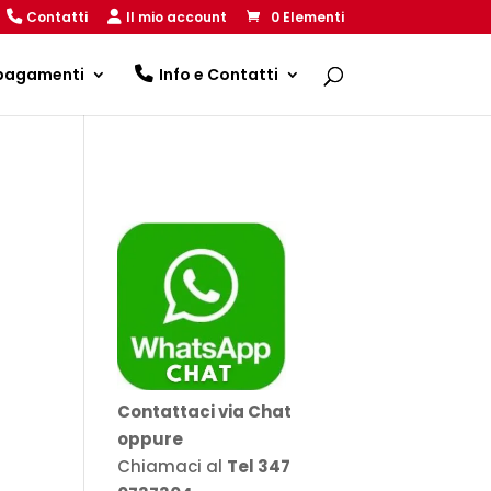
Contatti
Il mio account
0 Elementi
 pagamenti
Info e Contatti
Contattaci via Chat
oppure
Chiamaci al
Tel 347