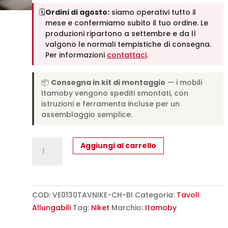
🗓️
Ordini di agosto:
siamo operativi tutto il
mese e confermiamo subito il tuo ordine. Le
produzioni ripartono a settembre e da lì
valgono le normali tempistiche di consegna.
Per informazioni
contattaci
.
📦
Consegna in kit di montaggio
— i mobili
Itamoby vengono spediti smontati, con
istruzioni e ferramenta incluse per un
assemblaggio semplice.
Tavolo
Aggiungi al carrello
allungabile
130/234x90
cm
Niket
COD:
VE0130TAVNIKE-CH-BI
Categoria:
Tavoli
cashmere
Allungabili
Tag:
Niket
Marchio:
Itamoby
gambe