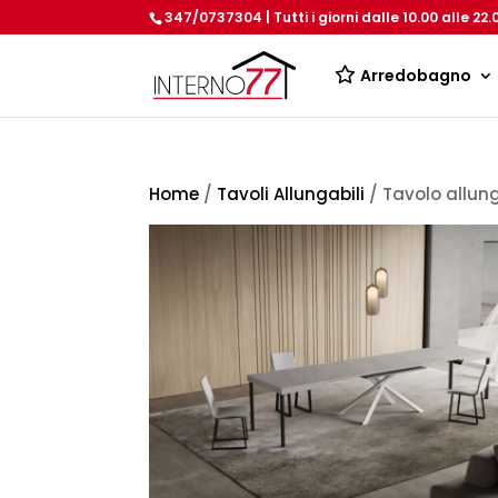
347/0737304 | Tutti i giorni dalle 10.00 alle 22.
Arredobagno
Home
/
Tavoli Allungabili
/ Tavolo allu