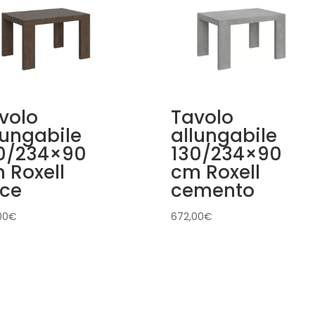
volo
Tavolo
lungabile
allungabile
0/234×90
130/234×90
 Roxell
cm Roxell
ce
cemento
00
€
672,00
€