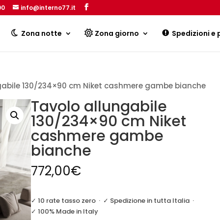
00
info@interno77.it
Products
search
Zona notte
Zona giorno
Spedizioni e
ngabile 130/234×90 cm Niket cashmere gambe bianche
Tavolo allungabile
130/234×90 cm Niket
cashmere gambe
bianche
772,00
€
✓ 10 rate tasso zero
·
✓ Spedizione in tutta Italia
·
✓ 100% Made in Italy