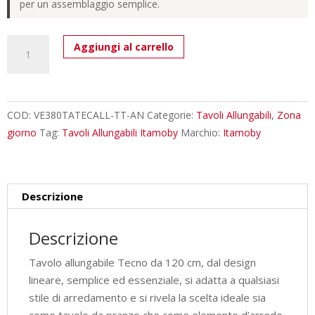
per un assemblaggio semplice.
Tavolo
Aggiungi al carrello
allungabile
120/380x90
cm
Tecno
COD:
VE380TATECALL-TT-AN
Categorie:
Tavoli Allungabili
,
Zona
tortora
giorno
Tag:
Tavoli Allungabili Itamoby
Marchio:
Itamoby
gambe
antracite
quantità
Descrizione
Descrizione
Tavolo allungabile Tecno da 120 cm, dal design
lineare, semplice ed essenziale, si adatta a qualsiasi
stile di arredamento e si rivela la scelta ideale sia
come tavolo da pranzo che come elemento d’arredo