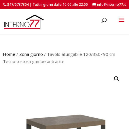
347/0737304 | Tutti i giorni dalle 10.00 alle 22.00
info@interno77.it
roducts
earch
Home
/
Zona giorno
/ Tavolo allungabile 120/380×90 cm
Tecno tortora gambe antracite