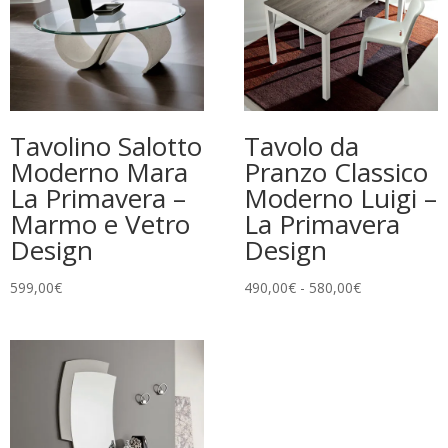
Tavolino Salotto
Tavolo da
Moderno Mara
Pranzo Classico
La Primavera –
Moderno Luigi –
Marmo e Vetro
La Primavera
Design
Design
Fascia
599,00
€
490,00
€
-
580,00
€
di
prezzo:
da
490,00€
a
580,00€