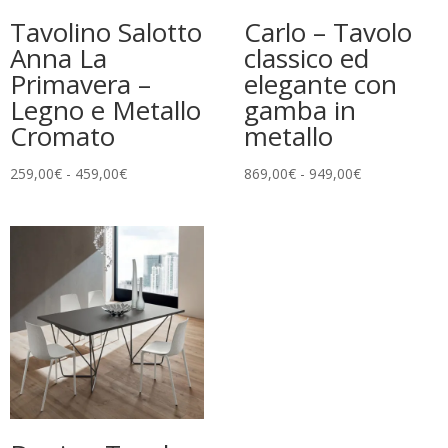
Tavolino Salotto
Carlo – Tavolo
Anna La
classico ed
Primavera –
elegante con
Legno e Metallo
gamba in
Cromato
metallo
Fascia
Fascia
259,00
€
-
459,00
€
869,00
€
-
949,00
€
di
di
prezzo:
prezzo:
da
da
259,00€
869,00€
a
a
459,00€
949,00€