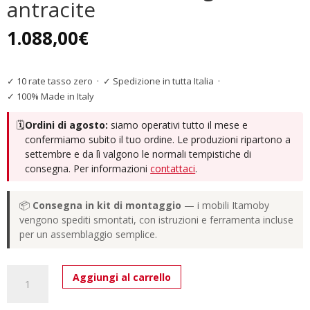
antracite
1.088,00
€
✓ 10 rate tasso zero
·
✓ Spedizione in tutta Italia
·
✓ 100% Made in Italy
🗓️
Ordini di agosto:
siamo operativi tutto il mese e
confermiamo subito il tuo ordine. Le produzioni ripartono a
settembre e da lì valgono le normali tempistiche di
consegna. Per informazioni
contattaci
.
📦
Consegna in kit di montaggio
— i mobili Itamoby
vengono spediti smontati, con istruzioni e ferramenta incluse
per un assemblaggio semplice.
Tavolo
Aggiungi al carrello
allungabile
120/380x90