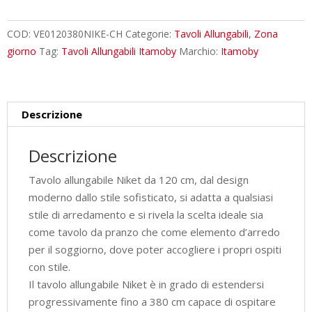
cm
Niket
COD:
VE0120380NIKE-CH
Categorie:
Tavoli Allungabili
,
Zona
cashmere
giorno
Tag:
Tavoli Allungabili Itamoby
Marchio:
Itamoby
gambe
antracite
quantità
Descrizione
Descrizione
Tavolo allungabile Niket da 120 cm, dal design
moderno dallo stile sofisticato, si adatta a qualsiasi
stile di arredamento e si rivela la scelta ideale sia
come tavolo da pranzo che come elemento d’arredo
per il soggiorno, dove poter accogliere i propri ospiti
con stile.
Il tavolo allungabile Niket è in grado di estendersi
progressivamente fino a 380 cm capace di ospitare