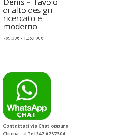
Denis – Tavolo
di alto design
ricercato e
moderno
Fascia
789,00
€
-
1.269,00
€
di
prezzo:
da
789,00€
a
1.269,00€
Contattaci via Chat oppure
Chiamaci al
Tel 347 0737304