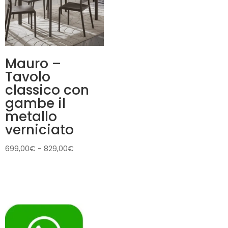
Mauro –
Tavolo
classico con
gambe il
metallo
verniciato
Fascia
699,00
€
-
829,00
€
di
prezzo:
da
699,00€
a
829,00€