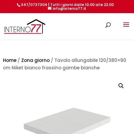
347/0737304 | Tutti i giorni dalle 10.00 alle 22.00
info@interno77.it
Products
search
Home
/
Zona giorno
/ Tavolo allungabile 120/380×90
cm Niket bianco frassino gambe bianche