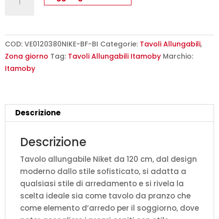
allungabile
120/380x90
cm
Niket
COD:
VE0120380NIKE-BF-BI
Categorie:
Tavoli Allungabili
,
bianco
Zona giorno
Tag:
Tavoli Allungabili Itamoby
Marchio:
frassino
Itamoby
gambe
bianche
quantità
Descrizione
Descrizione
Tavolo allungabile Niket da 120 cm, dal design
moderno dallo stile sofisticato, si adatta a
qualsiasi stile di arredamento e si rivela la
scelta ideale sia come tavolo da pranzo che
come elemento d’arredo per il soggiorno, dove