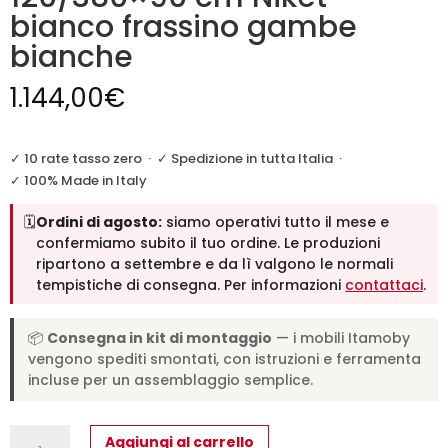
bianco frassino gambe
bianche
1.144,00
€
✓ 10 rate tasso zero
·
✓ Spedizione in tutta Italia
·
✓ 100% Made in Italy
🗓️
Ordini di agosto:
siamo operativi tutto il mese e
confermiamo subito il tuo ordine. Le produzioni
ripartono a settembre e da lì valgono le normali
tempistiche di consegna. Per informazioni
contattaci
.
📦
Consegna in kit di montaggio
— i mobili Itamoby
vengono spediti smontati, con istruzioni e ferramenta
incluse per un assemblaggio semplice.
Tavolo
Aggiungi al carrello