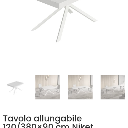
Tavolo allungabile
120/380×90 cm Niket