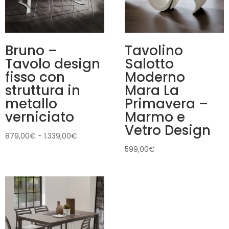
Bruno –
Tavolino
Tavolo design
Salotto
fisso con
Moderno
struttura in
Mara La
metallo
Primavera –
verniciato
Marmo e
Vetro Design
Fascia
879,00
€
-
1.339,00
€
di
599,00
€
prezzo:
da
879,00€
a
1.339,00€