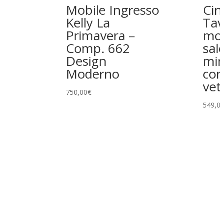
Mobile Ingresso
Cin
Kelly La
Ta
Primavera –
mo
Comp. 662
sal
Design
mi
Moderno
co
ve
750,00
€
549,