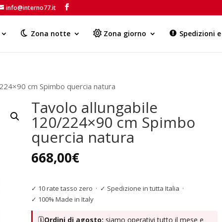
info@interno77.it
Products
search
Zona notte
Zona giorno
Spedizioni 
0/224×90 cm Spimbo quercia natura
Tavolo allungabile
120/224×90 cm Spimbo
quercia natura
668,00
€
✓ 10 rate tasso zero
·
✓ Spedizione in tutta Italia
·
✓ 100% Made in Italy
🗓️
Ordini di agosto:
siamo operativi tutto il mese e