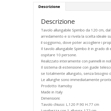
Descrizione
Descrizione
Tavolo allungabile Spimbo da 120 cm, dal 
arredamento e si rivela la scelta ideale
il soggiorno, dove poter accogliere i propr
Il tavolo allungabile Spimbo è in grado 
ospitare 10 persone.
Realizzato interamente con pannelli in nob
Il sistema di estensione con guide telesco
se totalmente allungato, senza bisogno di
Le allunghe sono immediatamente pronte all
Prodotto Itamoby
Made in Italy
Dimensioni:
Tavolo chiuso: L.120 P.90 H.77 cm
Lunghezza con 1 allunga: 172 cm