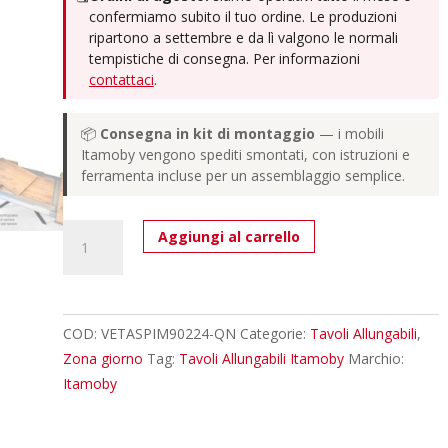
confermiamo subito il tuo ordine. Le produzioni
ripartono a settembre e da lì valgono le normali
tempistiche di consegna. Per informazioni
contattaci
.
📦
Consegna in kit di montaggio
— i mobili
Itamoby vengono spediti smontati, con istruzioni e
ferramenta incluse per un assemblaggio semplice.
Tavolo
Aggiungi al carrello
allungabile
120/224x90
cm
Spimbo
COD:
VETASPIM90224-QN
Categorie:
Tavoli Allungabili
,
quercia
Zona giorno
Tag:
Tavoli Allungabili Itamoby
Marchio:
natura
Itamoby
quantità