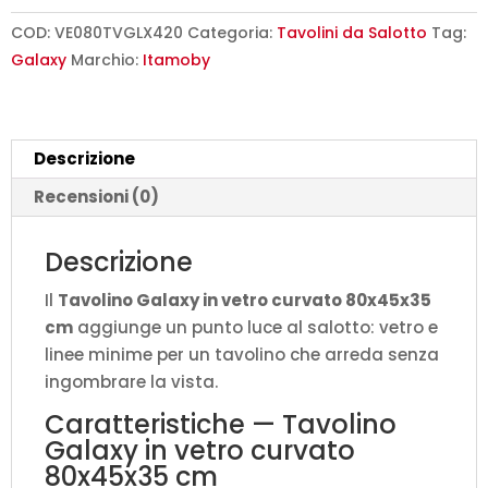
vetro
curvato
COD:
VE080TVGLX420
Categoria:
Tavolini da Salotto
Tag:
80x45x35
Galaxy
Marchio:
Itamoby
cm
quantità
Descrizione
Recensioni (0)
Descrizione
Il
Tavolino Galaxy in vetro curvato 80x45x35
cm
aggiunge un punto luce al salotto: vetro e
linee minime per un tavolino che arreda senza
ingombrare la vista.
Caratteristiche — Tavolino
Galaxy in vetro curvato
80x45x35 cm