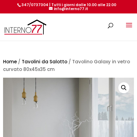
347/0737304 | Tutti i giorni dalle 10.00 alle 22.00
info@interno77.it
Products
search
Home
/
Tavolini da Salotto
/ Tavolino Galaxy in vetro
curvato 80x45x35 cm