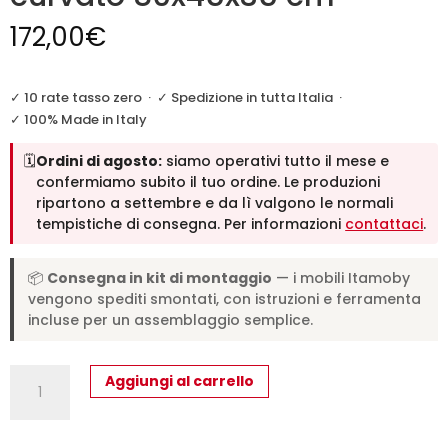
172,00
€
✓ 10 rate tasso zero
·
✓ Spedizione in tutta Italia
·
✓ 100% Made in Italy
🗓️
Ordini di agosto:
siamo operativi tutto il mese e
confermiamo subito il tuo ordine. Le produzioni
ripartono a settembre e da lì valgono le normali
tempistiche di consegna. Per informazioni
contattaci
.
📦
Consegna in kit di montaggio
— i mobili Itamoby
vengono spediti smontati, con istruzioni e ferramenta
incluse per un assemblaggio semplice.
Tavolino
Aggiungi al carrello
Galaxy
in