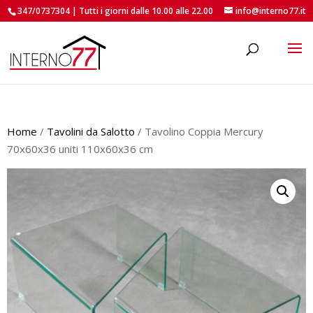
347/0737304 | Tutti i giorni dalle 10.00 alle 22.00
info@interno77.it
roducts
earch
Home
/
Tavolini da Salotto
/ Tavolino Coppia Mercury
70x60x36 uniti 110x60x36 cm