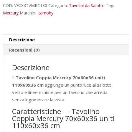
uniti
COD:
VEXXXTVMRC130
Categoria:
Tavolini da Salotto
Tag:
110x60x36
Mercury
Marchio:
Itamoby
cm
quantità
Descrizione
Recensioni (0)
Descrizione
Il
Tavolino Coppia Mercury 70x60x36 uniti
110x60x36 cm
aggiunge un punto luce al salotto:
vetro e linee minime per un tavolino che arreda
senza ingombrare la vista.
Caratteristiche — Tavolino
Coppia Mercury 70x60x36 uniti
110x60x36 cm