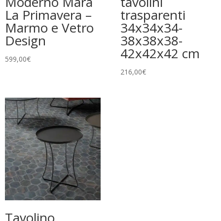
Moderno Mara
tavolini
La Primavera –
trasparenti
Marmo e Vetro
34x34x34-
Design
38x38x38-
42x42x42 cm
599,00
€
216,00
€
Tavolino