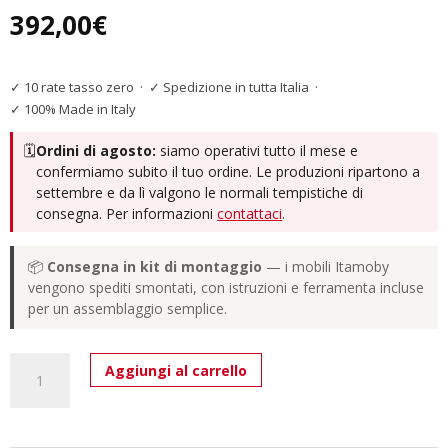
392,00
€
✓ 10 rate tasso zero
·
✓ Spedizione in tutta Italia
·
✓ 100% Made in Italy
🗓️
Ordini di agosto:
siamo operativi tutto il mese e
confermiamo subito il tuo ordine. Le produzioni ripartono a
settembre e da lì valgono le normali tempistiche di
consegna. Per informazioni
contattaci
.
📦
Consegna in kit di montaggio
— i mobili Itamoby
vengono spediti smontati, con istruzioni e ferramenta incluse
per un assemblaggio semplice.
Tavolino
Aggiungi al carrello
Coppia
Mercury
70x60x36