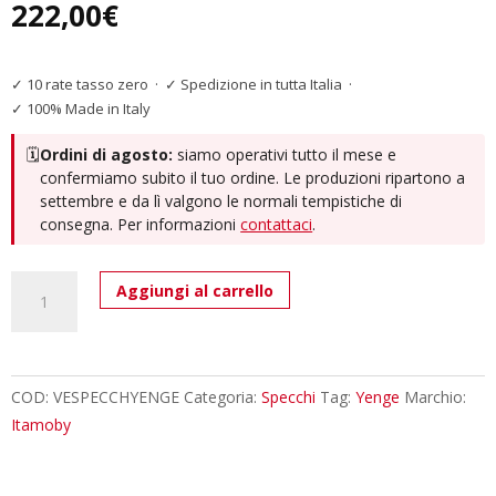
222,00
€
✓ 10 rate tasso zero
·
✓ Spedizione in tutta Italia
·
✓ 100% Made in Italy
🗓️
Ordini di agosto:
siamo operativi tutto il mese e
confermiamo subito il tuo ordine. Le produzioni ripartono a
settembre e da lì valgono le normali tempistiche di
consegna. Per informazioni
contattaci
.
Specchio
Aggiungi al carrello
Yenge
L.80
PH120
SP.2,5
COD:
VESPECCHYENGE
Categoria:
Specchi
Tag:
Yenge
Marchio:
quantità
Itamoby