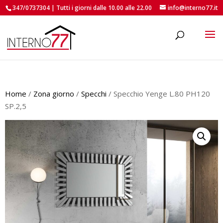
347/0737304 | Tutti i giorni dalle 10.00 alle 22.00
info@interno77.it
roducts
earch
Home
/
Zona giorno
/
Specchi
/ Specchio Yenge L.80 PH120
SP.2,5