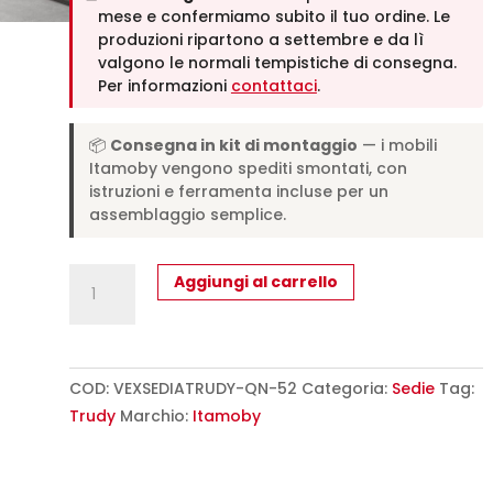
mese e confermiamo subito il tuo ordine. Le
produzioni ripartono a settembre e da lì
valgono le normali tempistiche di consegna.
Per informazioni
contattaci
.
📦
Consegna in kit di montaggio
— i mobili
Itamoby vengono spediti smontati, con
istruzioni e ferramenta incluse per un
assemblaggio semplice.
Sedia
Aggiungi al carrello
Trudy
gambe
quercia
cuscino
COD:
VEXSEDIATRUDY-QN-52
Categoria:
Sedie
Tag:
tortora
Trudy
Marchio:
Itamoby
52
L.52