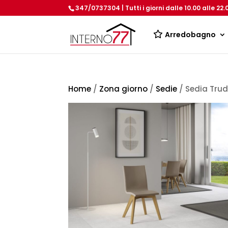
347/0737304 | Tutti i giorni dalle 10.00 alle 22.
Arredobagno
Home
/
Zona giorno
/
Sedie
/ Sedia Trud