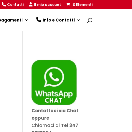
Contatti
Il mio account
0 Elementi
 pagamenti
Info e Contatti
Contattaci via Chat
oppure
Chiamaci al
Tel 347