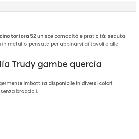
P.52
H.87
quantità
ino tortora 52
unisce comodità e praticità: seduta
a in metallo, pensata per abbinarsi ai tavoli e alle
edia Trudy gambe quercia
ggermente imbottita disponibile in diversi colori:
 senza braccioli.