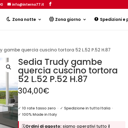
00
info@interno77.it
Products
search
Zona notte
Zona giorno
Spedizioni e
y gambe quercia cuscino tortora 52 L.52 P.52 H.87
Sedia Trudy gambe
quercia cuscino tortora
52 L.52 P.52 H.87
304,00
€
✓ 10 rate tasso zero
·
✓ Spedizione in tutta Italia
·
✓ 100% Made in Italy
🗓️
Ordini di agosto:
siamo operativi tutto il