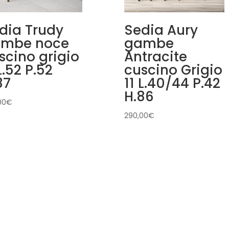
dia Trudy
Sedia Aury
mbe noce
gambe
scino grigio
Antracite
L.52 P.52
cuscino Grigio
87
11 L.40/44 P.42
H.86
00
€
290,00
€