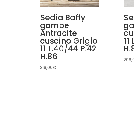
Sedia Baffy
Se
gambe
ga
Antracite
cu
cuscino Grigio
11 
11 L.40/44 P.42
H.
H.86
298,
316,00
€