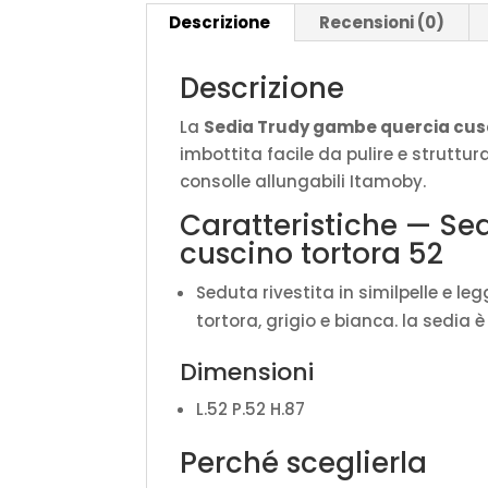
Descrizione
Recensioni (0)
Descrizione
La
Sedia Trudy gambe quercia cusc
imbottita facile da pulire e struttur
consolle allungabili Itamoby.
Caratteristiche — S
cuscino tortora 52
Seduta rivestita in similpelle e le
tortora, grigio e bianca. la sedia è
Dimensioni
L.52 P.52 H.87
Perché sceglierla