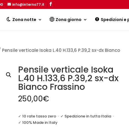
00
info@interno77.it
Products
search
Zona notte
Zona giorno
Spedizioni e
 Pensile verticale Isoka L.40 H.133,6 P.39,2 sx-dx Bianco
Pensile verticale Isoka
L.40 H.133,6 P.39,2 sx-dx
Bianco Frassino
250,00
€
✓ 10 rate tasso zero
·
✓ Spedizione in tutta Italia
·
✓ 100% Made in Italy