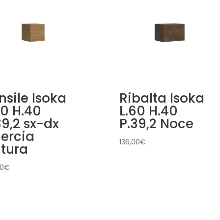
nsile Isoka
Ribalta Isoka
40 H.40
L.60 H.40
39,2 sx-dx
P.39,2 Noce
ercia
136,00
€
tura
00
€