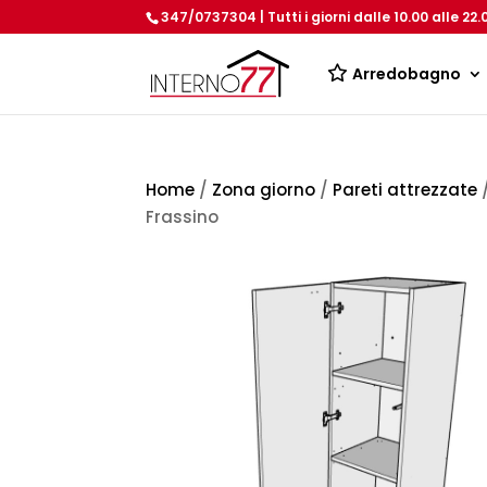
347/0737304 | Tutti i giorni dalle 10.00 alle 22.
Arredobagno
Home
/
Zona giorno
/
Pareti attrezzate
/
Frassino