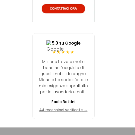
5,0 su Google
★★★★★
Mi sono trovata molto
bene nell'acquisto di
questi mobili da bagno.
Michele ha soddisfatto le
mie esigenze soprattutto
per la lavanderia, molto
funzionale. Ottimo
Paola Bettini
equilibrio tra qualità e
prezzo.
44 recensioni verificate →