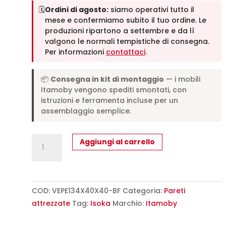
🗓️
Ordini di agosto:
siamo operativi tutto il
mese e confermiamo subito il tuo ordine. Le
produzioni ripartono a settembre e da lì
valgono le normali tempistiche di consegna.
Per informazioni
contattaci
.
📦
Consegna in kit di montaggio
— i mobili
Itamoby vengono spediti smontati, con
istruzioni e ferramenta incluse per un
assemblaggio semplice.
Pensile
Aggiungi al carrello
verticale
Isoka
L.40
H.133,6
COD:
VEPE134X40X40-BF
Categoria:
Pareti
P.39,2
attrezzate
Tag:
Isoka
Marchio:
Itamoby
sx-