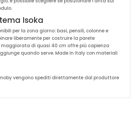
, è possibile scegliere se posizionare l’anta sul
odulo.
istema Isoka
ili per la zona giorno: basi, pensili, colonne e
binare liberamente per costruire la parete
à maggiorata di quasi 40 cm offre più capienza
aggiunge quando serve. Made in Italy con materiali
amoby vengono spediti direttamente dal produttore