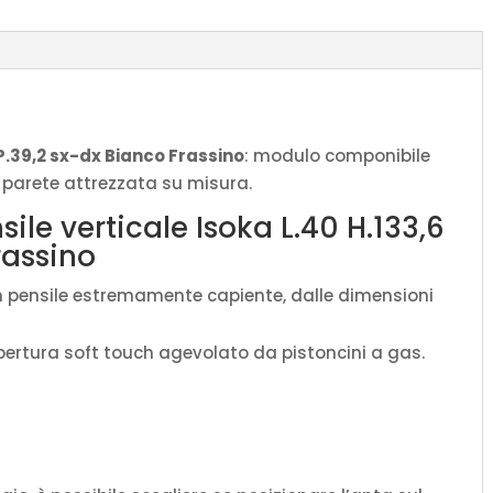
dx
Bianco
Frassino
quantità
 P.39,2 sx-dx Bianco Frassino
: modulo componibile
ua parete attrezzata su misura.
ile verticale Isoka L.40 H.133,6
rassino
n pensile estremamente capiente, dalle dimensioni
pertura soft touch agevolato da pistoncini a gas.