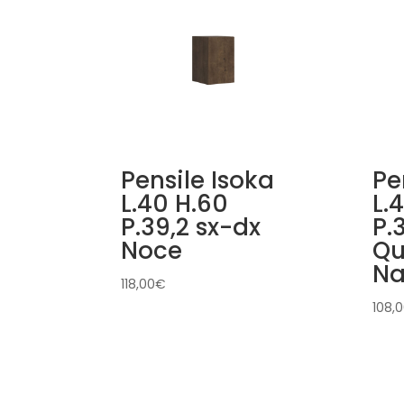
Pensile Isoka
Pe
L.40 H.60
L.
P.39,2 sx-dx
P.
Noce
Qu
Na
118,00
€
108,