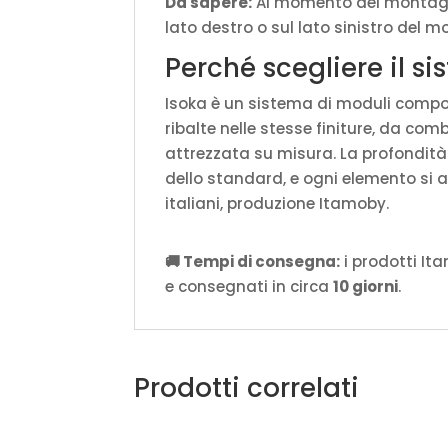
Da sapere:
Al momento del montaggio
lato destro o sul lato sinistro del m
Perché scegliere il s
Isoka è un sistema di moduli componib
ribalte nelle stesse finiture, da com
attrezzata su misura. La profondit
dello standard, e ogni elemento si 
italiani, produzione Itamoby.
🚚 Tempi di consegna:
i prodotti It
e consegnati in circa
10 giorni
.
Prodotti correlati