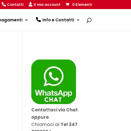
Contatti
Il mio account
0 Elementi
 pagamenti
Info e Contatti
Contattaci via Chat
oppure
Chiamaci al
Tel 347